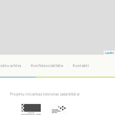
Leaflet
jektu arhīvs
Konfidencialitāte
Kontakti
Projektu iniciatīvas īstenotas sadarbībā ar