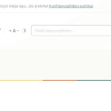
tojot mājas lapu, Jūs piekrītat
Konfidencialitātes politikai
.
+
A
-