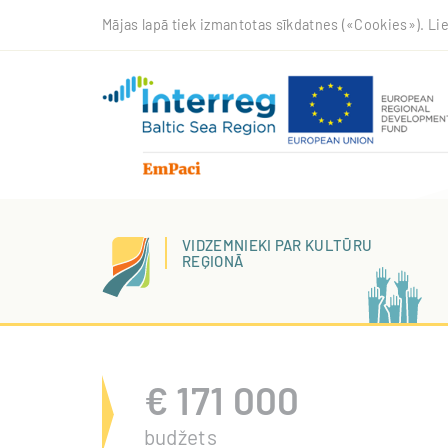
Pārlekt
Mājas lapā tiek izmantotas sīkdatnes («Cookies»). Lie
uz
galveno
saturu
VIDZEMNIEKI PAR KULTŪRU
REĢIONĀ
€
171 000
budžets