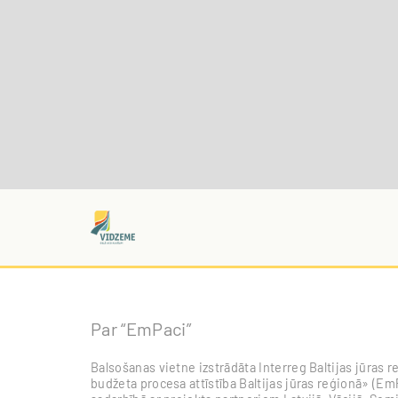
Par “EmPaci”
Balsošanas vietne izstrādāta Interreg Baltijas jūra
budžeta procesa attīstība Baltijas jūras reģionā» (EmP