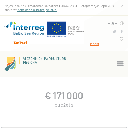
Pārlekt
Mājas lapā tiek izmantotas sīkdatnes («Cookies»). Lietojot mājas lapu, Jūs
uz
piekrītat
Konfidencialitātes politikai
.
galveno
saturu
+
A
-
Ienākt
VIDZEMNIEKI PAR KULTŪRU
REĢIONĀ
€
171 000
budžets