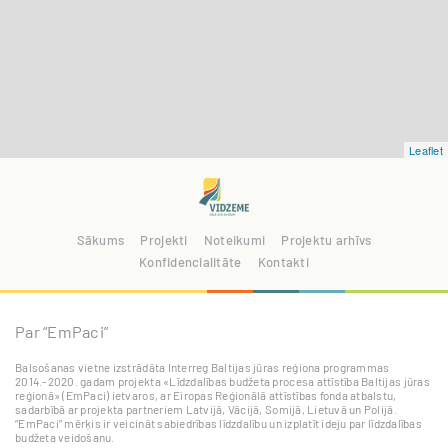
Leaflet
Sākums
Projekti
Noteikumi
Projektu arhīvs
Konfidencialitāte
Kontakti
Par “EmPaci”
Balsošanas vietne izstrādāta Interreg Baltijas jūras reģiona programmas
2014.-2020. gadam projekta «Līdzdalības budžeta procesa attīstība Baltijas jūras
reģionā» (EmPaci) ietvaros, ar Eiropas Reģionālā attīstības fonda atbalstu,
sadarbībā ar projekta partneriem Latvijā, Vācijā, Somijā, Lietuvā un Polijā.
“EmPaci” mērķis ir veicināt sabiedrības līdzdalību un izplatīt ideju par līdzdalības
budžeta veidošanu.