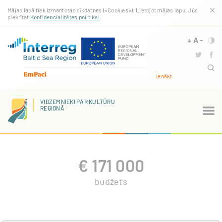
Pārlekt
Mājas lapā tiek izmantotas sīkdatnes («Cookies»). Lietojot mājas lapu, Jūs
uz
piekrītat
Konfidencialitātes politikai
.
galveno
saturu
+
A
-
Ienākt
VIDZEMNIEKI PAR KULTŪRU
REĢIONĀ
€
171 000
budžets