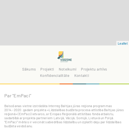
Leaflet
Sākums
Projekti
Noteikumi
Projektu arhīvs
Konfidencialitāte
Kontakti
Par “EmPaci”
Balsošanas vietne izstrādāta Interreg Baltijas jūras reģiona programmas
2014.-2020. gadam projekta «Līdzdalības budžeta procesa attīstība Baltijas jūras
reģionā» (EmPaci) ietvaros, ar Eiropas Reģionālā attīstības fonda atbalstu,
sadarbībā ar projekta partneriem Latvijā, Vācijā, Somijā, Lietuvā un Polijā.
“EmPaci” mērķis ir veicināt sabiedrības līdzdalību un izplatīt ideju par līdzdalības
budžeta veidošanu.