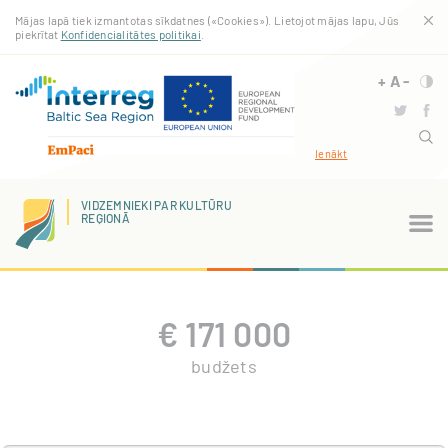
Pārlekt
Mājas lapā tiek izmantotas sīkdatnes («Cookies»). Lietojot mājas lapu, Jūs
uz
piekrītat
Konfidencialitātes politikai
.
galveno
saturu
+
A
-
Ienākt
VIDZEMNIEKI PAR KULTŪRU
REĢIONĀ
€
171 000
budžets