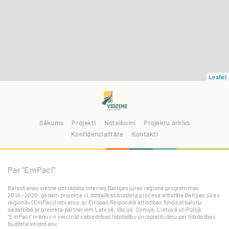
Leaflet
Sākums
Projekti
Noteikumi
Projektu arhīvs
Konfidencialitāte
Kontakti
Par “EmPaci”
Balsošanas vietne izstrādāta Interreg Baltijas jūras reģiona programmas
2014.-2020. gadam projekta «Līdzdalības budžeta procesa attīstība Baltijas jūras
reģionā» (EmPaci) ietvaros, ar Eiropas Reģionālā attīstības fonda atbalstu,
sadarbībā ar projekta partneriem Latvijā, Vācijā, Somijā, Lietuvā un Polijā.
“EmPaci” mērķis ir veicināt sabiedrības līdzdalību un izplatīt ideju par līdzdalības
budžeta veidošanu.