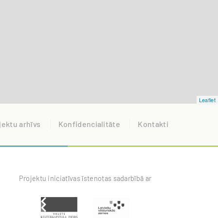
Leaflet
jektu arhīvs
Konfidencialitāte
Kontakti
Projektu iniciatīvas īstenotas sadarbībā ar