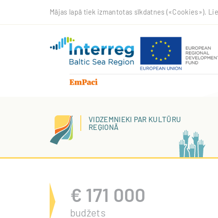
Pārlekt
Mājas lapā tiek izmantotas sīkdatnes («Cookies»). Lie
uz
galveno
saturu
VIDZEMNIEKI PAR KULTŪRU
REĢIONĀ
€
171 000
budžets