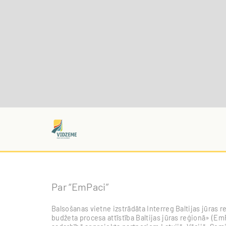
Par “EmPaci”
Balsošanas vietne izstrādāta Interreg Baltijas jūra
budžeta procesa attīstība Baltijas jūras reģionā» (EmP