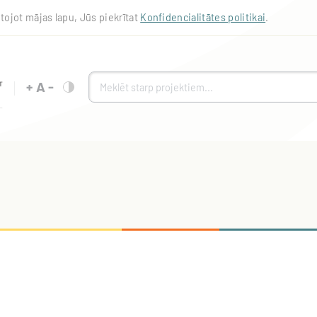
tojot mājas lapu, Jūs piekrītat
Konfidencialitātes politikai
.
+
A
-