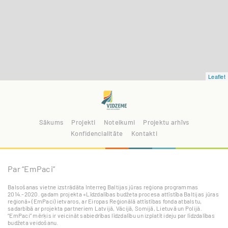
Leaflet
Sākums
Projekti
Noteikumi
Projektu arhīvs
Konfidencialitāte
Kontakti
Par “EmPaci”
Balsošanas vietne izstrādāta Interreg Baltijas jūras reģiona programmas
2014.-2020. gadam projekta «Līdzdalības budžeta procesa attīstība Baltijas jūras
reģionā» (EmPaci) ietvaros, ar Eiropas Reģionālā attīstības fonda atbalstu,
sadarbībā ar projekta partneriem Latvijā, Vācijā, Somijā, Lietuvā un Polijā.
“EmPaci” mērķis ir veicināt sabiedrības līdzdalību un izplatīt ideju par līdzdalības
budžeta veidošanu.