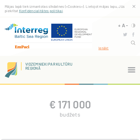
Pārlekt
Mājas lapā tiek izmantotas sīkdatnes («Cookies»). Lietojot mājas lapu, Jūs
uz
piekrītat
Konfidencialitātes politikai
.
galveno
saturu
+
A
-
Ienākt
VIDZEMNIEKI PAR KULTŪRU
REĢIONĀ
€
171 000
budžets