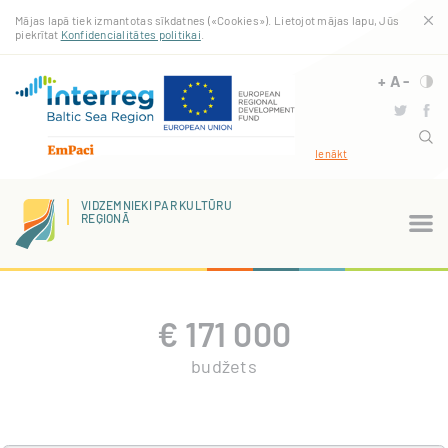
Pārlekt
Mājas lapā tiek izmantotas sīkdatnes («Cookies»). Lietojot mājas lapu, Jūs
uz
piekrītat
Konfidencialitātes politikai
.
galveno
saturu
+
A
-
Ienākt
VIDZEMNIEKI PAR KULTŪRU
REĢIONĀ
€
171 000
budžets