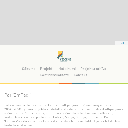
Leaflet
Sākums
Projekti
Noteikumi
Projektu arhīvs
Konfidencialitāte
Kontakti
Par “EmPaci”
Balsošanas vietne izstrādāta Interreg Baltijas jūras reģiona programmas
2014.-2020. gadam projekta «Līdzdalības budžeta procesa attīstība Baltijas jūras
reģionā» (EmPaci) ietvaros, ar Eiropas Reģionālā attīstības fonda atbalstu,
sadarbībā ar projekta partneriem Latvijā, Vācijā, Somijā, Lietuvā un Polijā.
“EmPaci” mērķis ir veicināt sabiedrības līdzdalību un izplatīt ideju par līdzdalības
budžeta veidošanu.