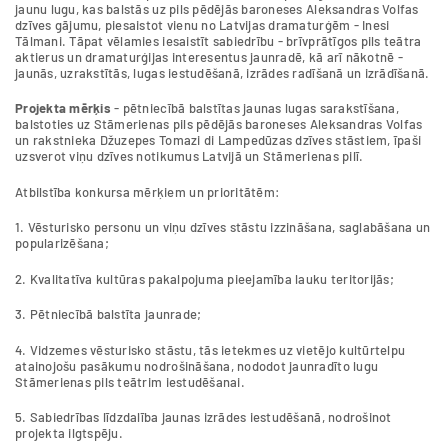
jaunu lugu, kas balstās uz pils pēdējās baroneses Aleksandras Volfas
dzīves gājumu, piesaistot vienu no Latvijas dramaturģēm - Inesi
Tālmani. Tāpat vēlamies iesaistīt sabiedrību - brīvprātīgos pils teātra
aktierus un dramaturģijas interesentus jaunradē, kā arī nākotnē -
jaunās, uzrakstītās, lugas iestudēšanā, izrādes radīšanā un izrādīšanā.
Projekta mērķis
- pētniecībā balstītas jaunas lugas sarakstīšana,
balstoties uz Stāmerienas pils pēdējās baroneses Aleksandras Volfas
un rakstnieka Džuzepes Tomazi di Lampedūzas dzīves stāstiem, īpaši
uzsverot viņu dzīves notikumus Latvijā un Stāmerienas pilī.
Atbilstība konkursa mērķiem un prioritātēm:
1. Vēsturisko personu un viņu dzīves stāstu izzināšana, saglabāšana un
popularizēšana;
2. Kvalitatīva kultūras pakalpojuma pieejamība lauku teritorijās;
3. Pētniecībā balstīta jaunrade;
4. Vidzemes vēsturisko stāstu, tās ietekmes uz vietējo kultūrtelpu
atainojošu pasākumu nodrošināšana, nododot jaunradīto lugu
Stāmerienas pils teātrim iestudēšanai.
5. Sabiedrības līdzdalība jaunas izrādes iestudēšanā, nodrošinot
projekta ilgtspēju.