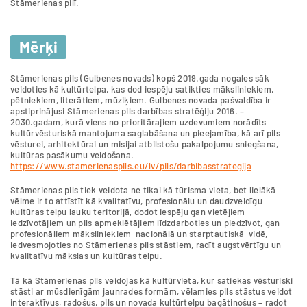
Stāmerienas pilī.
Mērķi
Stāmerienas pils (Gulbenes novads) kopš 2019.gada nogales sāk
veidoties kā kultūrtelpa, kas dod iespēju satikties māksliniekiem,
pētniekiem, literātiem, mūziķiem. Gulbenes novada pašvaldība ir
apstiprinājusi Stāmerienas pils darbības stratēģiju 2016. –
2030.gadam, kurā viens no prioritārajiem uzdevumiem norādīts
kultūrvēsturiskā mantojuma saglabāšana un pieejamība, kā arī pils
vēsturei, arhitektūrai un misijai atbilstošu pakalpojumu sniegšana,
kultūras pasākumu veidošana.
https://www.stamerienaspils.eu/lv/pils/darbiba
sstrategija
Stāmerienas pils tiek veidota ne tikai kā tūrisma vieta, bet lielākā
vēlme ir to attīstīt kā kvalitatīvu, profesionālu un daudzveidīgu
kultūras telpu lauku teritorijā, dodot iespēju gan vietējiem
iedzīvotājiem un pils apmeklētājiem līdzdarboties un piedzīvot, gan
profesionāliem māksliniekiem nacionālā un starptautiskā vidē,
iedvesmojoties no Stāmerienas pils stāstiem, radīt augstvērtīgu un
kvalitatīvu mākslas un kultūras telpu.
Tā kā Stāmerienas pils veidojas kā kultūrvieta, kur satiekas vēsturiski
stāsti ar mūsdienīgām jaunrades formām, vēlamies pils stāstus veidot
interaktīvus, radošus, pils un novada kultūrtelpu bagātinošus – radot