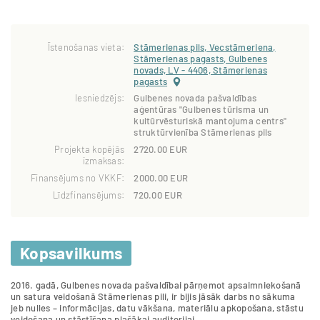
Īstenošanas vieta:
Stāmerienas pils, Vecstāmeriena,
Stāmerienas pagasts, Gulbenes
novads, LV - 4406, Stāmerienas
pagasts
Iesniedzējs:
Gulbenes novada pašvaldības
aģentūras "Gulbenes tūrisma un
kultūrvēsturiskā mantojuma centrs"
struktūrvienība Stāmerienas pils
Projekta kopējās
2720.00 EUR
izmaksas:
Finansējums no VKKF:
2000.00 EUR
Līdzfinansējums:
720.00 EUR
Kopsavilkums
2016. gadā, Gulbenes novada pašvaldībai pārņemot apsaimniekošanā
un satura veidošanā Stāmerienas pili, ir bijis jāsāk darbs no sākuma
jeb nulles – informācijas, datu vākšana, materiālu apkopošana, stāstu
veidošana un stāstīšana plašākai auditorijai.