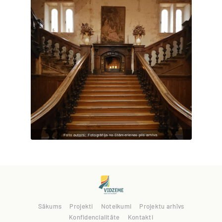
Foto autors: Fotogrāfija no Stāmerienas pils arhīva.
Sākums
Projekti
Noteikumi
Projektu arhīvs
Konfidencialitāte
Kontakti