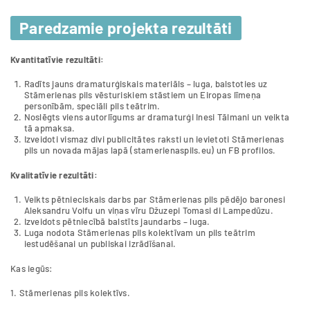
Paredzamie projekta rezultāti
Kvantitatīvie rezultāti:
Radīts jauns dramaturģiskais materiāls – luga, balstoties uz
Stāmerienas pils vēsturiskiem stāstiem un Eiropas līmeņa
personībām, speciāli pils teātrim.
Noslēgts viens autorlīgums ar dramaturģi Inesi Tālmani un veikta
tā apmaksa.
Izveidoti vismaz divi publicitātes raksti un ievietoti Stāmerienas
pils un novada mājas lapā (stamerienaspils.eu) un FB profilos.
Kvalitatīvie rezultāti:
Veikts pētnieciskais darbs par Stāmerienas pils pēdējo baronesi
Aleksandru Volfu un viņas vīru Džuzepi Tomasi di Lampedūzu.
Izveidots pētniecībā balstīts jaundarbs – luga.
Luga nodota Stāmerienas pils kolektīvam un pils teātrim
iestudēšanai un publiskai izrādīšanai.
Kas iegūs:
1. Stāmerienas pils kolektīvs.