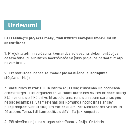
Uzdevumi
Lai sasniegtu projekta mērķi, tiek izvirzīti sekojošu uzdevumi un
aktivitātes:
1. Projekta administrēšana, komandas veidošana, dokumentācijas
gatavošana, publicitātes nodrošināšana (viss projekta periods: maijs -
novembris).
2. Dramaturģes Ineses Tālmanes piesaistīšana, autorlīguma
slēgšana. Maijs.
3. Vēsturisko materiālu un informācijas sagatavošana un nodošana
dramaturģei. Tiks organizētas vairākas klātienes vizītes ar dramaturģi
Stāmerienas pilī kā arī veiktas telefonsarunas un zoom sarunas pēc
nepieciešamības. Stāmerienas pils komanda nodrošinās ar sev
pieejamajiem vēsturiskajiem materiāliem Par Aleksandras Volfas un
Džuzepes Tomazi di Lampedūzas dzīvi. Maijs - Augusts.
4. Pētniecība un jaunas lugas rakstīšana. Jūnijs -Oktobris.