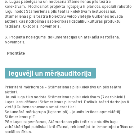
5. Lugas pabeigšana un nodošana Stāmerienas pils teātra
kolektīvam. Nodrošinot projekta ilgtspēju ir plānots, speciāli rakstīto
lugu, nodot Stāmerienas pils teātra kolektīvam iestudēšanai.
Stāmerienas pils teātra kolektīvu veido vietējie Gulbenes novada
aktieri, kas nodrošinās sabiedrības līdzdalību kultūras produktu
radīšanā. Oktobris, novembris.
6. Projekta noslēgums, dokumentācijas un atskaišu kārtošana.
Novembris.
. Prioritāte
Ieguvēji un mērķauditorija
Prioritārā mērķgrupa – Stāmerienas pils kolektīvs un pils teātra
aktieri.
Jaunā luga tiks nodota Stāmerienas pils kolektīvam (7 darbinieki)
lugas iestudēšanai Stāmerienas pils teātrī. Pašlaik teātrī darbojas 8
vietēji Gulbenes novada amatieraktieri.
Sekundārā mērķgrupa (ilgtermiņā) – jaunās izrādes apmeklētāji
Stāmerienas pilī.
Pēc lugas saņemšanas, Stāmerienas pils teātris iestudēs lugu
vairākkārtīgai publiskai izrādīšanai, reklamējot to izmantojot afišas un
sociālos tīklus.