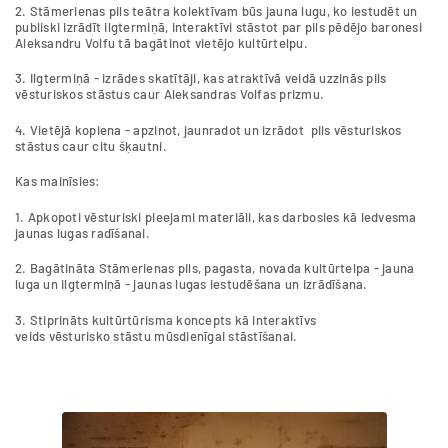
2. Stāmerienas pils teātra kolektīvam būs jauna lugu, ko iestudēt un
publiski izrādīt ilgtermiņā, interaktīvi stāstot par pils pēdējo baronesi
Aleksandru Volfu tā bagātinot vietējo kultūrtelpu.
3. Ilgtermiņā - izrādes skatītāji, kas atraktīvā veidā uzzinās pils
vēsturiskos stāstus caur Aleksandras Volfas prizmu.
4. Vietējā kopiena - apzinot, jaunradot un izrādot pils vēsturiskos
stāstus caur citu šķautni.
Kas mainīsies:
1. Apkopoti vēsturiski pieejami materiāli, kas darbosies kā iedvesma
jaunas lugas radīšanai.
2. Bagātināta Stāmerienas pils, pagasta, novada kultūrtelpa - jauna
luga un ilgtermiņā - jaunas lugas iestudēšana un izrādīšana.
3. Stiprināts kultūrtūrisma koncepts kā interaktīvs
veids vēsturisko stāstu mūsdienīgai stāstīšanai.