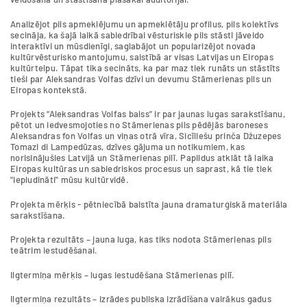
Analizējot pils apmeklējumu un apmeklētāju profilus, pils kolektīvs
secināja, ka šajā laikā sabiedrībai vēsturiskie pils stāsti jāveido
interaktīvi un mūsdienīgi, saglabājot un popularizējot novada
kultūrvēsturisko mantojumu, saistībā ar visas Latvijas un Eiropas
kultūrtelpu. Tāpat tika secināts, ka par maz tiek runāts un stāstīts
tieši par Aleksandras Volfas dzīvi un devumu Stāmerienas pils un
Eiropas kontekstā.
Projekts “Aleksandras Volfas balss” ir par jaunas lugas sarakstīšanu,
pētot un iedvesmojoties no Stāmerienas pils pēdējās baroneses
Aleksandras fon Volfas un viņas otrā vīra, Sicīliešu prinča Džuzepes
Tomazi di Lampedūzas, dzīves gājuma un notikumiem, kas
norisinājušies Latvijā un Stāmerienas pilī. Papildus atklāt tā laika
Eiropas kultūras un sabiedriskos procesus un saprast, kā tie tiek
"iepludināti" mūsu kultūrvidē.
Projekta mērķis - pētniecībā balstīta jauna dramaturģiskā materiāla
sarakstīšana.
Projekta rezultāts – jauna luga, kas tiks nodota Stāmerienas pils
teātrim iestudēšanai.
Ilgtermiņa mērķis – lugas iestudēšana Stāmerienas pilī.
Ilgtermiņa rezultāts – izrādes publiska izrādīšana vairākus gadus