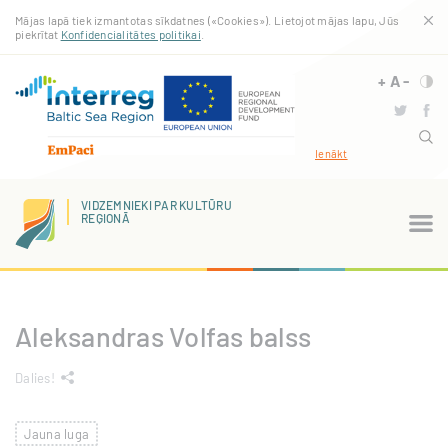
Pārlekt
Mājas lapā tiek izmantotas sīkdatnes («Cookies»). Lietojot mājas lapu, Jūs
uz
piekrītat
Konfidencialitātes politikai
.
galveno
saturu
+
A
-
Ienākt
VIDZEMNIEKI PAR KULTŪRU
REĢIONĀ
Aleksandras Volfas balss
Dalies!
Jauna luga