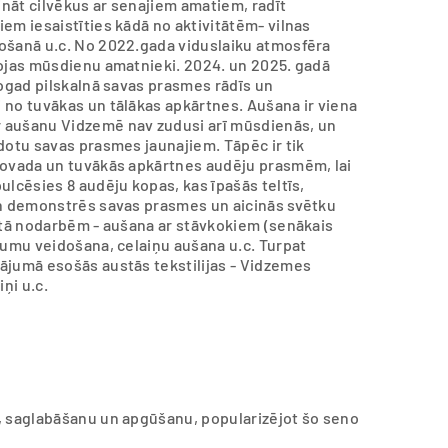
ināt cilvēkus ar senajiem amatiem, radīt
em iesaistīties kādā no aktivitātēm- vilnas
ošanā u.c. No 2022.gada viduslaiku atmosfēra
bojas mūsdienu amatnieki. 2024. un 2025. gadā
Šogad pilskalnā savas prasmes rādīs un
 no tuvākas un tālākas apkārtnes. Aušana ir viena
 aušanu Vidzemē nav zudusi arī mūsdienās, un
dotu savas prasmes jaunajiem. Tāpēc ir tik
novada un tuvākās apkārtnes audēju prasmēm, lai
ulcēsies 8 audēju kopas, kas īpašās teltīs,
an demonstrēs savas prasmes un aicinās svētku
tītā nodarbēm - aušana ar stāvkokiem (senākais
numu veidošana, celaiņu aušana u.c. Turpat
ājumā esošās austās tekstilijas - Vidzemes
iņi u.c.
, saglabāšanu un apgūšanu, popularizējot šo seno