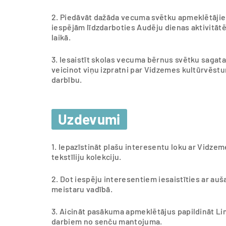
2. Piedāvāt dažāda vecuma svētku apmeklētājie
iespējām līdzdarboties Audēju dienas aktivitātē
laikā.
3. Iesaistīt skolas vecuma bērnus svētku sagata
veicinot viņu izpratni par Vidzemes kultūrvēst
darbību.
Uzdevumi
1. Iepazīstināt plašu interesentu loku ar Vidz
tekstīliju kolekciju.
2. Dot iespēju interesentiem iesaistīties ar au
meistaru vadībā.
3. Aicināt pasākuma apmeklētājus papildināt L
darbiem no senču mantojuma.