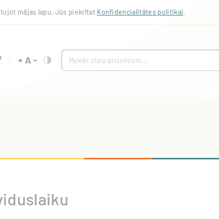
tojot mājas lapu, Jūs piekrītat
Konfidencialitātes politikai
.
+
A
-
iduslaiku