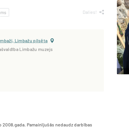
Dalies!
kums
Limbaži, Limbažu pilsēta
ašvaldība Limbažu muzejs
 no 2008.gada. Pamainījušās nedaudz darbības