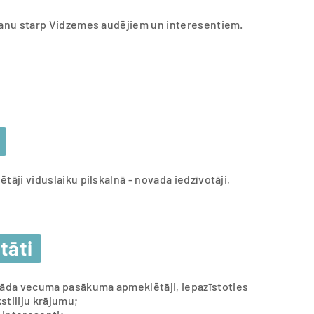
šanu starp Vidzemes audējiem un interesentiem.
ji viduslaiku pilskalnā - novada iedzīvotāji,
tāti
žāda vecuma pasākuma apmeklētāji, iepazīstoties
tiliju krājumu;