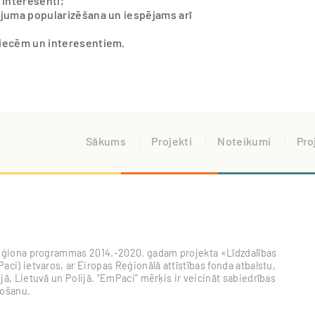
 interesenti;
ājuma popularizēšana un iespējams arī
niecēm un interesentiem.
Sākums
Projekti
Noteikumi
Pro
s reģiona programmas 2014.-2020. gadam projekta «Līdzdalības
aci) ietvaros, ar Eiropas Reģionālā attīstības fonda atbalstu,
jā, Lietuvā un Polijā. “EmPaci” mērķis ir veicināt sabiedrības
došanu.