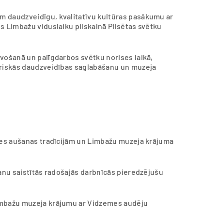
m daudzveidīgu, kvalitatīvu kultūras pasākumu ar
s Limbažu viduslaiku pilskalnā Pilsētas svētku
vošanā un palīgdarbos svētku norises laikā,
uriskās daudzveidības saglabāšanu un muzeja
emes aušanas tradīcijām un Limbažu muzeja krājuma
šanu saistītās radošajās darbnīcās pieredzējušu
imbažu muzeja krājumu ar Vidzemes audēju