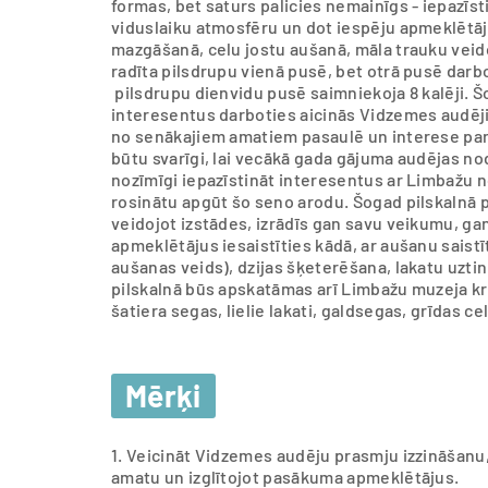
formas, bet saturs palicies nemainīgs - iepazīst
viduslaiku atmosfēru un dot iespēju apmeklētāji
mazgāšanā, celu jostu aušanā, māla trauku veid
radīta pilsdrupu vienā pusē, bet otrā pusē dar
pilsdrupu dienvidu pusē saimniekoja 8 kalēji. 
interesentus darboties aicinās Vidzemes audēji
no senākajiem amatiem pasaulē un interese par
būtu svarīgi, lai vecākā gada gājuma audējas no
nozīmīgi iepazīstināt interesentus ar Limbažu 
rosinātu apgūt šo seno arodu. Šogad pilskalnā p
veidojot izstādes, izrādīs gan savu veikumu, g
apmeklētājus iesaistīties kādā, ar aušanu sais
aušanas veids), dzijas šķeterēšana, lakatu uzti
pilskalnā būs apskatāmas arī Limbažu muzeja kr
šatiera segas, lielie lakati, galdsegas, grīdas cel
Mērķi
1. Veicināt Vidzemes audēju prasmju izzināšanu
amatu un izglītojot pasākuma apmeklētājus.