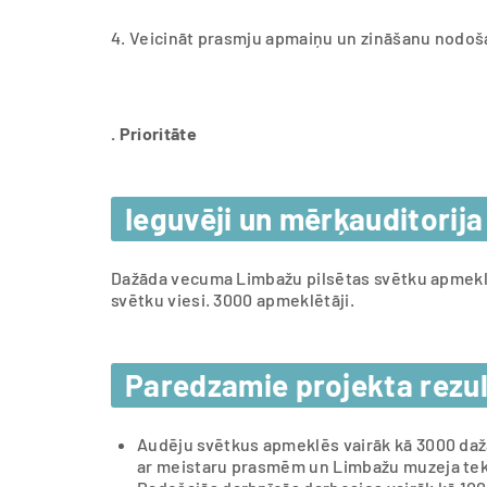
4. Veicināt prasmju apmaiņu un zināšanu nodo
. Prioritāte
Ieguvēji un mērķauditorija
Dažāda vecuma Limbažu pilsētas svētku apmeklētā
svētku viesi. 3000 apmeklētāji.
Paredzamie projekta rezul
Audēju svētkus apmeklēs vairāk kā 3000 da
ar meistaru prasmēm un Limbažu muzeja teks