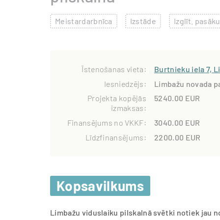
Meistardarbnīca
Izstāde
Izglīt. pasā
Īstenošanas vieta:
Burtnieku iela 7, 
Iesniedzējs:
Limbažu novada p
Projekta kopējās
5240.00 EUR
izmaksas:
Finansējums no VKKF:
3040.00 EUR
Līdzfinansējums:
2200.00 EUR
Kopsavilkums
Limbažu viduslaiku pilskalnā svētki notiek jau