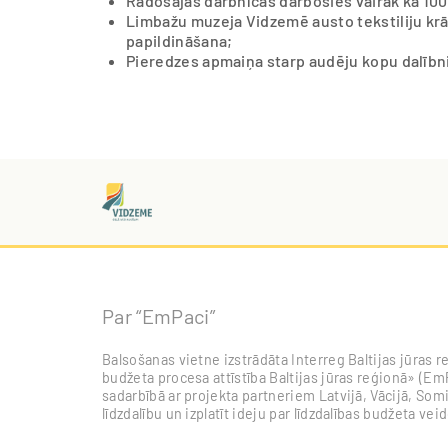
Radošajās darbnīcās darbosies vairāk kā 100
Limbažu muzeja Vidzemē austo tekstiliju kr
papildināšana;
Pieredzes apmaiņa starp audēju kopu dalīb
Par “EmPaci”
Balsošanas vietne izstrādāta Interreg Baltijas jūra
budžeta procesa attīstība Baltijas jūras reģionā» (EmP
sadarbībā ar projekta partneriem Latvijā, Vācijā, Somi
līdzdalību un izplatīt ideju par līdzdalības budžeta vei