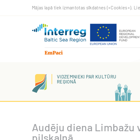
Pārlekt
Mājas lapā tiek izmantotas sīkdatnes («Cookies»). Lie
uz
galveno
saturu
VIDZEMNIEKI PAR KULTŪRU
REĢIONĀ
Audēju diena Limbažu v
pilskalnā