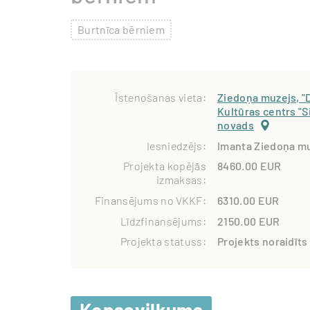
Burtnīca bērniem
Īstenošanas vieta:
Ziedoņa muzejs, "
Kultūras centrs "Si
novads
Iesniedzējs:
Imanta Ziedoņa mu
Projekta kopējās
8460.00 EUR
izmaksas:
Finansējums no VKKF:
6310.00 EUR
Līdzfinansējums:
2150.00 EUR
Projekta statuss:
Projekts noraidīts
Kopsavilkums