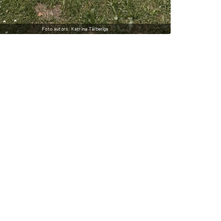
Foto autors: Katrīna Tālberga