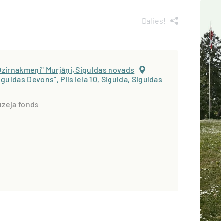
Dalies!
Dzirnakmeņi" Murjāņi, Siguldas novads
guldas Devons", Pils iela 10, Sigulda, Siguldas
zeja fonds