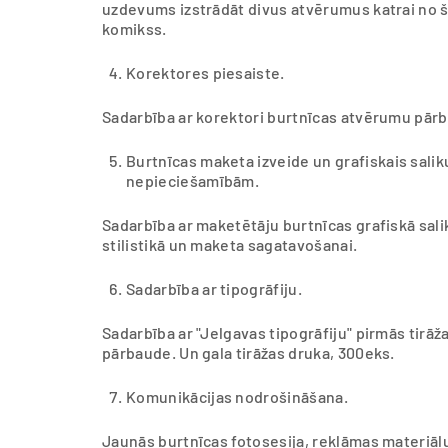
uzdevums izstrādāt divus atvērumus katrai no šī
komikss.
Korektores piesaiste.
Sadarbība ar korektori burtnīcas atvērumu pārb
Burtnīcas maketa izveide un grafiskais sali
nepieciešamībām.
Sadarbība ar maketētāju burtnīcas grafiskā sal
stilistikā un maketa sagatavošanai.
Sadarbība ar tipogrāfiju.
Sadarbība ar "Jelgavas tipogrāfiju" pirmās tirāž
pārbaude. Un gala tirāžas druka, 300eks.
Komunikācijas nodrošināšana.
Jaunās burtnīcas fotosesija, reklāmas materiālu