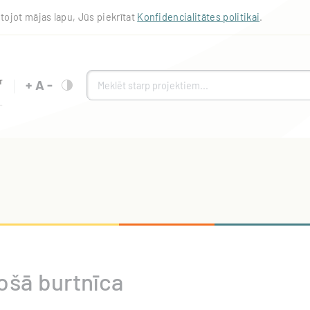
tojot mājas lapu, Jūs piekrītat
Konfidencialitātes politikai
.
+
A
-
ošā burtnīca