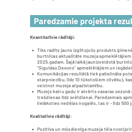
Paredzamie projekta rezul
Kvantitatīvie rādītāji:
Tiks radīts jauns izglītojošs produkts ģim
burtnīcas aktualitāte muzeja apmeklētājiem 
2025.gadam. Šajā laikā jaunizveidotā burtn
"Siguldas Devons" apmeklētājiem un iegādei
Komunikācijas rezultātā tiek palielināta po
starpniecību, līdz 10 tūkstošiem cilvēku), k
veicinot muzeja atpazīstamību.
Muzejs katru gadu ir atvērts vasaras sezonā
trešdienas līdz svētdienai. Paredzemais apm
lielākoties nedēļas nogalēs, tas ir - līdz 50
Kvalitatīvie rādītāji
:
Pozitīva un mūsdienīga muzeja tēla nostipri