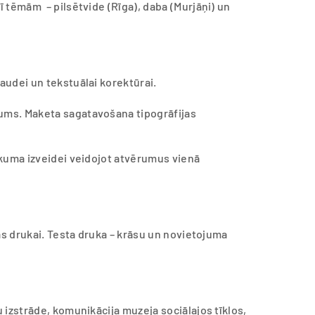
 tēmām – pilsētvide (Rīga), daba (Murjāņi) un
audei un tekstuālai korektūrai.
kums. Maketa sagatavošana tipogrāfijas
ikuma izveidei veidojot atvērumus vienā
as drukai. Testa druka – krāsu un novietojuma
 izstrāde, komunikācija muzeja sociālajos tīklos,