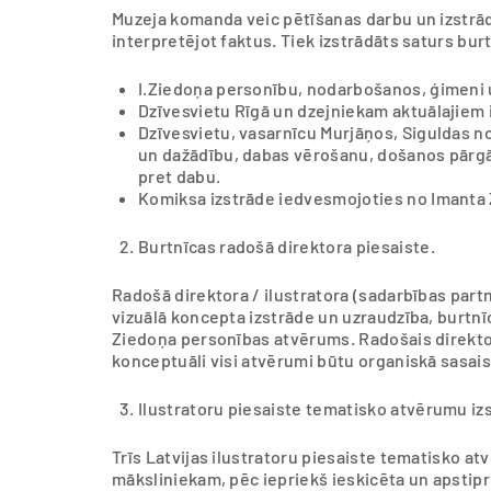
Muzeja komanda veic pētīšanas darbu un izstrād
interpretējot faktus. Tiek izstrādāts saturs b
I.Ziedoņa personību, nodarbošanos, ģimeni 
Dzīvesvietu Rīgā un dzejniekam aktuālajiem 
Dzīvesvietu, vasarnīcu Murjāņos, Siguldas n
un dažādību, dabas vērošanu, došanos pārgā
pret dabu.
Komiksa izstrāde iedvesmojoties no Imanta 
Burtnīcas radošā direktora piesaiste.
Radošā direktora / ilustratora (sadarbības par
vizuālā koncepta izstrāde un uzraudzība, burtn
Ziedoņa personības atvērums. Radošais direktor
konceptuāli visi atvērumi būtu organiskā sasai
Ilustratoru piesaiste tematisko atvērumu izs
Trīs Latvijas ilustratoru piesaiste tematisko a
māksliniekam, pēc iepriekš ieskicēta un apstip