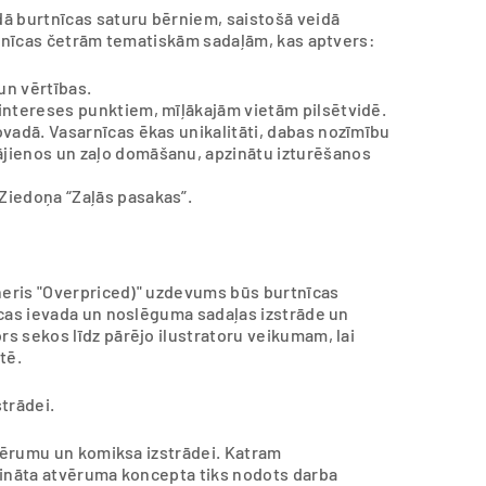
ā burtnīcas saturu bērniem, saistošā veidā
urtnīcas četrām tematiskām sadaļām, kas aptvers:
un vērtības.
intereses punktiem, mīļākajām vietām pilsētvidē.
ovadā. Vasarnīcas ēkas unikalitāti, dabas nozīmību
jienos un zaļo domāšanu, apzinātu izturēšanos
Ziedoņa “Zaļās pasakas”.
tneris "Overpriced)" uzdevums būs burtnīcas
īcas ievada un noslēguma sadaļas izstrāde un
s sekos līdz pārējo ilustratoru veikumam, lai
stē.
trādei.
tvērumu un komiksa izstrādei. Katram
rināta atvēruma koncepta tiks nodots darba