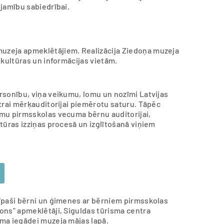
jamību sabiedrībai.
uzeja apmeklētājiem. Realizācija Ziedoņa muzeja
 kultūras un informācijas vietām.
rsonību, viņa veikumu, lomu un nozīmi Latvijas
trai mērķauditorijai piemērotu saturu. Tāpēc
umu pirmsskolas vecuma bērnu auditorijai,
tūras izziņas procesā un izglītošanā viņiem
īpaši bērni un ģimenes ar bērniem pirmsskolas
ons" apmeklētāji, Siguldas tūrisma centra
ma iegādei muzeja mājas lapā.