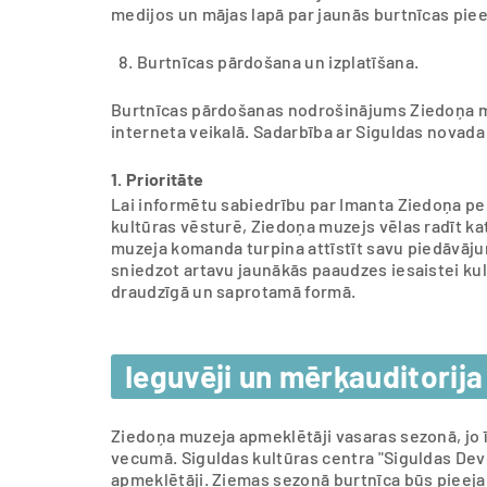
medijos un mājas lapā par jaunās burtnīcas piee
Burtnīcas pārdošana un izplatīšana.
Burtnīcas pārdošanas nodrošinājums Ziedoņa m
interneta veikalā. Sadarbība ar Siguldas novada
1. Prioritāte
Lai informētu sabiedrību par Imanta Ziedoņa pe
kultūras vēsturē, Ziedoņa muzejs vēlas radīt ka
muzeja komanda turpina attīstīt savu piedāvāj
sniedzot artavu jaunākās paaudzes iesaistei kul
draudzīgā un saprotamā formā.
Ieguvēji un mērķauditorija
Ziedoņa muzeja apmeklētāji vasaras sezonā, jo 
vecumā. Siguldas kultūras centra "Siguldas Dev
apmeklētāji. Ziemas sezonā burtnīca būs pieeja