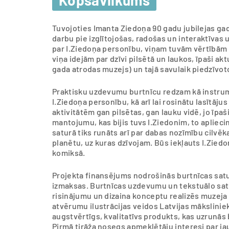
Tuvojoties Imanta Ziedoņa 90 gadu jubilejas ga
darbu pie izglītojošas, radošas un interaktīv
par I.Ziedoņa personību, viņam tuvām vērtībām (
viņa idejām par dzīvi pilsētā un laukos, īpaši ak
gada atrodas muzejs) un tajā savulaik piedzīvot
Praktisku uzdevumu burtnīcu redzam kā instrum
I.Ziedoņa personību, kā arī lai rosinātu lasītāj
aktivitātēm gan pilsētas, gan lauku vidē, jo īpa
mantojumu, kas bijis tuvs I.Ziedonim, to aplieci
saturā tiks runāts arī par dabas nozīmību cilvēk
planētu, uz kuras dzīvojam. Būs iekļauts I.Zied
komiksā.
Projekta finansējums nodrošinās burtnīcas satu
izmaksas. Burtnīcas uzdevumu un tekstuālo sat
risinājumu un dizaina konceptu realizēs muzeja
atvērumu ilustrācijas veidos Latvijas mākslinieki
augstvērtīgs, kvalitatīvs produkts, kas uzrunās 
Pirmā tirāža nosegs apmeklētāju interesi par j