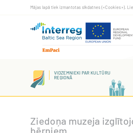
Pārlekt
Mājas lapā tiek izmantotas sīkdatnes («Cookies»). Lie
uz
galveno
saturu
VIDZEMNIEKI PAR KULTŪRU
REĢIONĀ
Ziedoņa muzeja izglītoj
bērniem