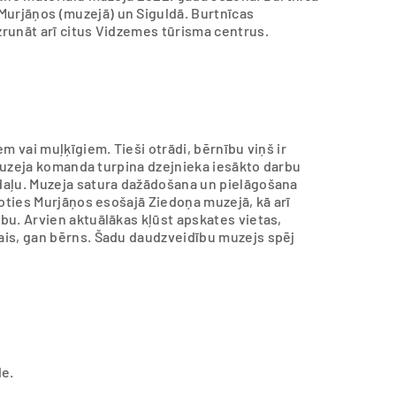
urjāņos (muzejā) un Siguldā. Burtnīcas
runāt arī citus Vidzemes tūrisma centrus.
m vai muļķīgiem. Tieši otrādi, bērnību viņš ir
. Muzeja komanda turpina dzejnieka iesākto darbu
daļu. Muzeja satura dažādošana un pielāgošana
soties Murjāņos esošajā Ziedoņa muzejā, kā arī
bu. Arvien aktuālākas kļūst apskates vietas,
ais, gan bērns. Šadu daudzveidību muzejs spēj
de.