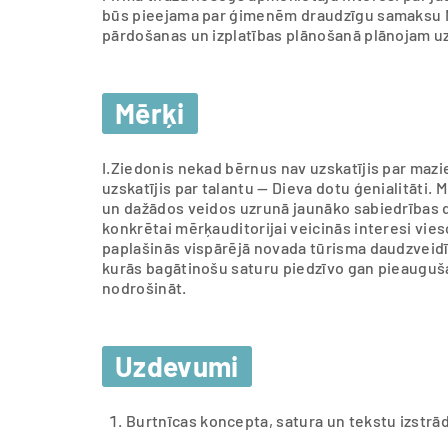
būs pieejama par ģimenēm draudzīgu samaksu M
pārdošanas un izplatības plānošanā plānojam uz
Mērķi
I.Ziedonis nekad bērnus nav uzskatījis par mazie
uzskatījis par talantu — Dieva dotu ģenialitāti
un dažādos veidos uzrunā jaunāko sabiedrības 
konkrētai mērķauditorijai veicinās interesi vie
paplašinās vispārējā novada tūrisma daudzveidī
kurās bagātinošu saturu piedzīvo gan pieauguš
nodrošināt.
Uzdevumi
Burtnīcas koncepta, satura un tekstu izstrā