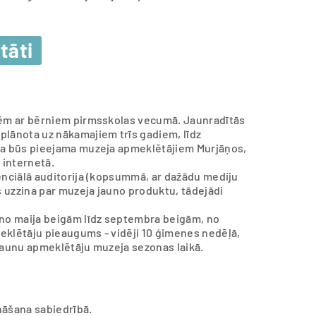
tāti
enēm ar bērniem pirmsskolas vecumā. Jaunradītās
plānota uz nākamajiem trīs gadiem, līdz
īca būs pieejama muzeja apmeklētājiem Murjāņos,
 internetā.
tenciālā auditorija (kopsummā, ar dažādu mediju
as uzzina par muzeja jauno produktu, tādejādi
 no maija beigām līdz septembra beigām, no
eklētāju pieaugums - vidēji 10 ģimenes nedēļā,
0 jaunu apmeklētāju muzeja sezonas laikā.
nāšana sabiedrībā.