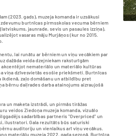
dam (2023. gads), muzeja komanda ir uzsākusi
as uzdevumu burtnīcas pirmsskolas vecuma bērniem
latviskums, jaunrade, sevis un pasaules izziņa),
tualizējot vasaras māju Murjāņos (kur no 2015.
o.
entu, lai runātu ar bērniem un viņu vecākiem par
us uz dažāda veida dzejniekam raksturīgām
ši akcentējot nemateriālo un materiālo kultūras
na viņa dzīvesvietās esošie priekšmeti. Burtnīcas
a ikdienā, zaļo domāšanu un atbildību pret
oņa bērnu daiļrades darba atainojums aizraujošā
ra un maketa izstrādi, un pirmās tirāžas
uru veidos Ziedoņa muzeja komanda, vizuālo
 ilggadējs sadarbības partneris "Overpriced" un
, ilustratori. Gala rezultāts būs saturiski
bērnu auditoriju un vienlaikus arī viņu vecākus.
auno materiālu muzeja 2022. gada sezonā. Burtnīca