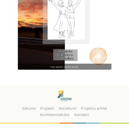
Foto autors: Sandis Zučiks
Sākums
Projekti
Noteikumi
Projektu arhīvs
Konfidencialitāte
Kontakti