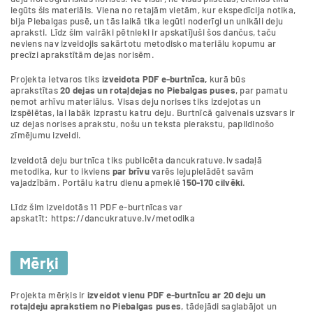
iegūts šis materiāls. Viena no retajām vietām, kur ekspedīcija notika,
bija Piebalgas pusē, un tās laikā tika iegūti noderīgi un unikāli deju
apraksti. Līdz šim vairāki pētnieki ir apskatījuši šos dančus, taču
neviens nav izveidojis sakārtotu metodisko materiālu kopumu ar
precīzi aprakstītām dejas norisēm.
Projekta ietvaros tiks
izveidota PDF e-burtnīca,
kurā būs
aprakstītas
20 dejas un rotaļdejas no Piebalgas puses
, par pamatu
ņemot arhīvu materiālus. Visas deju norises tiks izdejotas un
izspēlētas, lai labāk izprastu katru deju. Burtnīcā galvenais uzsvars ir
uz dejas norises aprakstu, nošu un teksta pierakstu, papildinošo
zīmējumu izveidi.
Izveidotā deju burtnīca tiks publicēta dancukratuve.lv sadaļā
metodika, kur to ikviens
par brīvu
varēs lejupielādēt savām
vajadzībām. Portālu katru dienu apmeklē
150-170 cilvēki
.
Līdz šim izveidotās 11 PDF e-burtnīcas var
apskatīt: https://dancukratuve.lv/metodika
Mērķi
Projekta mērķis ir
izveidot vienu PDF e-burtnīcu ar 20 deju un
rotaļdeju aprakstiem no Piebalgas puses
, tādejādi saglabājot un