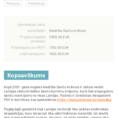
Pētījums
Publikācija
Īstenošanas vieta:
Iesniedzējs:
Biedrība Danču krātuve
Projekta kopējās
3350.00 EUR
izmaksas:
Finansējums no VKKF:
1750.00 EUR
Līdzfinansējums:
1600.00 EUR
Kopsavilkums
Kopš 2021. gada nogales biedrība Danču krātuve ir sākusi veidot
Latvijas vēsturē lielāko danču burtnīcu krājumu, kurā tiek atspoguļots
danču mantojums no visas Latvijas. Pašreiz ir izveidotas vienpadsmit
PDF e-burtnīcas, kas apskatāmas
https://dancukratuve.lv/metodika
Pagājušajā gadsimtā visā Latvijas teritorijā tika veiktas zinātniskās
ekspedīcijas, kuru ietvarost tika vākti folkloras materiāli, tai skaitā
deju horeogrāfiskās norises. Ne visur, ne visās pilsētās, ciemos tika