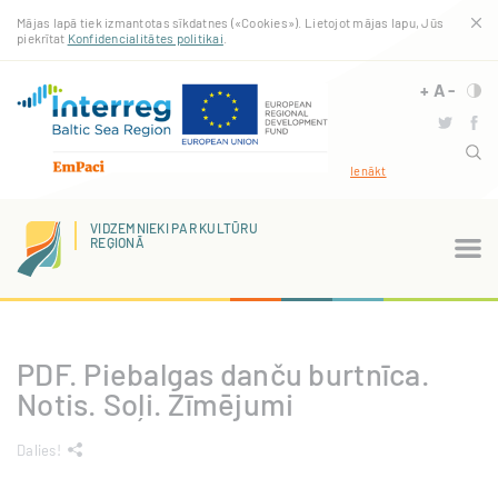
Pārlekt
Mājas lapā tiek izmantotas sīkdatnes («Cookies»). Lietojot mājas lapu, Jūs
uz
piekrītat
Konfidencialitātes politikai
.
galveno
saturu
+
A
-
Ienākt
VIDZEMNIEKI PAR KULTŪRU
REĢIONĀ
PDF. Piebalgas danču burtnīca.
Notis. Soļi. Zīmējumi
Dalies!