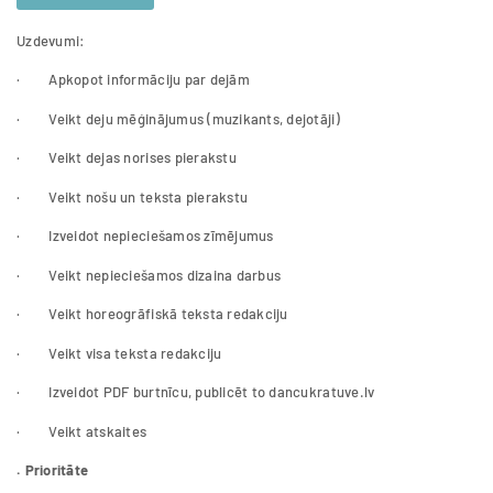
Uzdevumi:
· Apkopot informāciju par dejām
· Veikt deju mēģinājumus (muzikants, dejotāji)
· Veikt dejas norises pierakstu
· Veikt nošu un teksta pierakstu
· Izveidot nepieciešamos zīmējumus
· Veikt nepieciešamos dizaina darbus
· Veikt horeogrāfiskā teksta redakciju
· Veikt visa teksta redakciju
· Izveidot PDF burtnīcu, publicēt to dancukratuve.lv
· Veikt atskaites
. Prioritāte