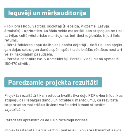
Ieguvēji un mērķauditorija
• Folkloras kopu vadītāji, skolotāji (Piebalgā, Vidzemē, Latvijā,
ārvalstīs) – apzinoties, ka šāda veida materiāli, kas atspoguļo ne tikai
Latvijas kultūrvēsturisko mantojumu, bet tieši reģionālo, ir ļoti liels
retums.
• Bērni, folkloras kopu dalībnieki, danču dejotāji – tieši tie, kas apgūs
gan dejas soļus, gan danču spēli, spēs tradicionālās vērtības nest arī
vēlāk nākošajām paaudzēm.
• Portāla dancukratve.lv apmeklētāji. Portālu vidēji dienā apmeklē
150-170 cilvēki.
Paredzamie projekta rezultāti
Projekta rezultātā tiks izveidota kvalitatīva deju PDF e-burtnīca, kas
atspoguļos Piebalgas danču un rotaļdeju mantojumu, kā rezultātā
sagatavotos materiālus ikviens varēs brīvi izmantot savām
vajadzībām.
Paredzēts aprakstīt 20 deju un rotaļdeju norises.
Projekta īstenotāji iegūs vērtīgu materiālu, ko varēs izmantot savos