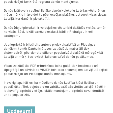
popularizējot konkrētā reģiona danču mantojumu.
Danču krātuve ir radījusi lielāko danču kolekciju Latvijas vēsturē, un
mūsu mērķis ir izveidot to pēc iespējas plašāku, aptverot visas vietas
Latvijā, kur danči ir pierakstīti.
Danču (deju) pieraksti ir veidojušies vēsturiski dažādās vietās, tomēr
ne visās. Šādi, lokāli danču pieraksti, kādi ir Piebalgai, ir reti
sastopami.
Jau iepriekš ir bijuši citu autoru projekti saistībā ar Piebalgas
dančiem, tomēr Danču krātuves izstrādātie materiāli tiek
sistematizēti pēc vienota stila un popularizēti plašākā mērogā visā
Latvijā ar mērķi tos ieviest ikdienas dzīvē danču pasākumos.
Visas izstrādātās PDF e-burtnīcas laika gaitā tiek iespiestas arī
tipogrāfijā un dāvinātas VISIEM folkloras ansambļiem Latvijā, tādejādi
popularizējot arī Piebalgas danču mantojumu.
Ir svarīgi apzināties, ka mūsdienu danču kustība kļūst lielāka un
populārāka. Tiek dejots arvien vairāk, dažādās vietās Latvijā, tādēļ ir
ļoti svarīgi apzināt vietējo, lokālo mantojumu, apzināt savu identitāti
un to popularizēt.
Uzdevumi