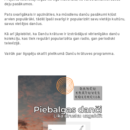
deju pasākumos.
Pats svarīgākais ir apzināties, ka mūsdienu danču pasākumi kļūst
arvien populārāki, tādēļ īpaši svarīgi ir popularizēt savu vietējo kultūru,
savus vietējos dančus.
Kā arī jāpiebilst, ka Danču krātuve ir izstrādājusi vērienīgāko danču
kolekciju, kas tiek regulāri popularizēta gan radio, gan periodiski
televīzijā.
Vairāk par ilgspēju skatīt pielikumā Danču krātuves programma.