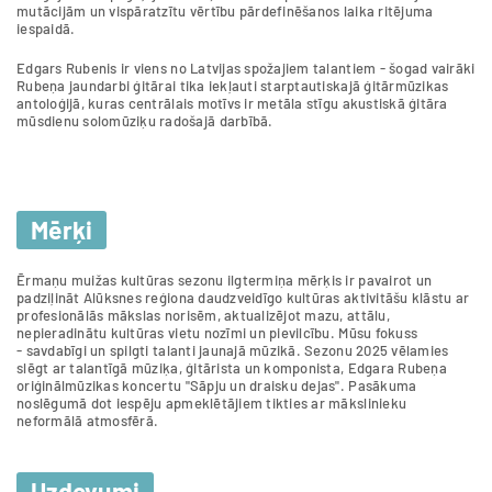
mutācijām un vispāratzītu vērtību pārdefinēšanos laika ritējuma
iespaidā.
Edgars Rubenis ir viens no Latvijas spožajiem talantiem - šogad vairāki
Rubeņa jaundarbi ģitārai tika iekļauti starptautiskajā ģitārmūzikas
antoloģijā, kuras centrālais motīvs ir metāla stīgu akustiskā ģitāra
mūsdienu solomūziķu radošajā darbībā.
Mērķi
Ērmaņu muižas kultūras sezonu ilgtermiņa mērķis ir pavairot un
padziļināt Alūksnes reģiona daudzveidīgo kultūras aktivitāšu klāstu ar
profesionālās mākslas norisēm, aktualizējot mazu, attālu,
nepieradinātu kultūras vietu nozīmi un pievilcību. Mūsu fokuss
- savdabīgi un spilgti talanti jaunajā mūzikā. Sezonu 2025 vēlamies
slēgt ar talantīgā mūziķa, ģitārista un komponista, Edgara Rubeņa
oriģinālmūzikas koncertu "Sāpju un draisku dejas". Pasākuma
noslēgumā dot iespēju apmeklētājiem tikties ar mākslinieku
neformālā atmosfērā.
Uzdevumi