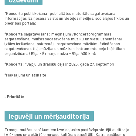
*Koncerta publiskošana: publicitātes materiālu sagatavošana,
informācijas izziņošana valsts un vietējos medijos, sociālajos tīklos un
biedrības portālā;
*Koncerta sagatavošana: mēģinājumi/koncertprogrammas
sagatavošana, muižas sagatavošana mūziķu un viesu uzņemšanai
(zāles ierīkošana, naktsmāju sagatavošana mūziķim, ēdināšanas
sagatavošana utt.), mūziķa un mūzikas instrumentu ceļa loģistikas
organizēšana (Rīga - Ērmaņu muiža - Rīga 430 km);
*Koncerts: "Sāpju un draisku dejas" 2025. gada 27. septembrī;
*Maksājumi un atskaite.
. Prioritāte
Ieguvēji un mērķauditorija
Ērmaņu muižas pasākumiem izveidojusies pastāvīga vietējā auditorija
(Alūksnes un apkārtējo novadu kultūras baudītāji). Katrs pasākums