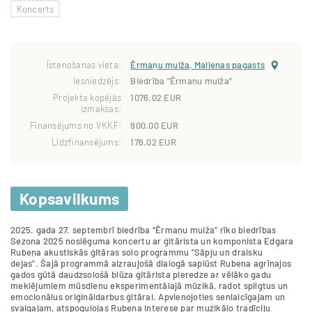
Koncerts
Īstenošanas vieta:
Ērmaņu muiža, Malienas pagasts
Iesniedzējs:
Biedrība "Ērmaņu muiža"
Projekta kopējās
1076.02 EUR
izmaksas:
Finansējums no VKKF:
900.00 EUR
Līdzfinansējums:
176.02 EUR
Kopsavilkums
2025. gada 27. septembrī biedrība “Ērmaņu muiža” rīko biedrības
Sezona 2025 noslēguma koncertu ar ģitārista un komponista Edgara
Rubeņa akustiskās ģitāras solo programmu "Sāpju un draisku
dejas". Šajā programmā aizraujošā dialogā saplūst Rubeņa agrīnajos
gados gūtā daudzsološā blūza ģitārista pieredze ar vēlāko gadu
meklējumiem mūsdienu eksperimentālajā mūzikā, radot spilgtus un
emocionālus oriģināldarbus ģitārai. Apvienojoties senlaicīgajam un
svaigajam, atspoguļojas Rubeņa interese par muzikālo tradīciju