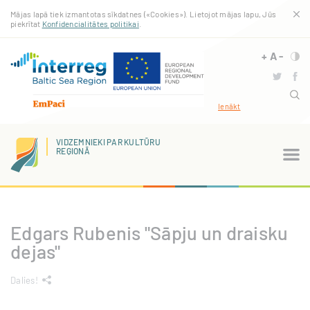
Pārlekt
Mājas lapā tiek izmantotas sīkdatnes («Cookies»). Lietojot mājas lapu, Jūs
uz
piekrītat
Konfidencialitātes politikai
.
galveno
saturu
+
A
-
Ienākt
VIDZEMNIEKI PAR KULTŪRU
REĢIONĀ
Edgars Rubenis "Sāpju un draisku
dejas"
Dalies!