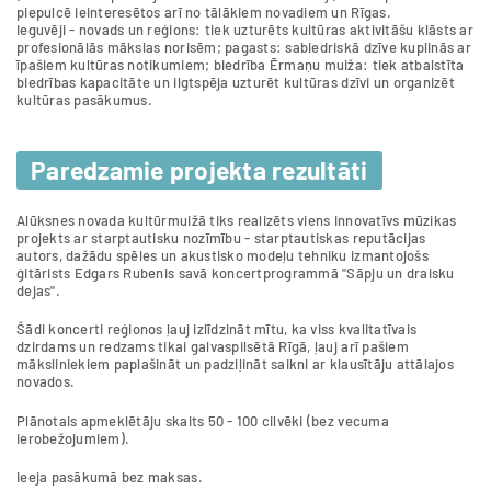
piepulcē ieinteresētos arī no tālākiem novadiem un Rīgas.
Ieguvēji - novads un reģions: tiek uzturēts kultūras aktivitāšu klāsts ar
profesionālās mākslas norisēm; pagasts: sabiedriskā dzīve kuplinās ar
īpašiem kultūras notikumiem; biedrība Ērmaņu muiža: tiek atbalstīta
biedrības kapacitāte un ilgtspēja uzturēt kultūras dzīvi un organizēt
kultūras pasākumus.
Paredzamie projekta rezultāti
Alūksnes novada kultūrmuižā tiks realizēts viens innovatīvs mūzikas
projekts ar starptautisku nozīmību - starptautiskas reputācijas
autors, dažādu spēles un akustisko modeļu tehniku izmantojošs
ģitārists Edgars Rubenis savā koncertprogrammā "Sāpju un draisku
dejas".
Šādi koncerti reģionos ļauj izlīdzināt mītu, ka viss kvalitatīvais
dzirdams un redzams tikai galvaspilsētā Rīgā, ļauj arī pašiem
māksliniekiem paplašināt un padziļināt saikni ar klausītāju attālajos
novados.
Plānotais apmeklētāju skaits 50 - 100 cilvēki (bez vecuma
ierobežojumiem).
Ieeja pasākumā bez maksas.