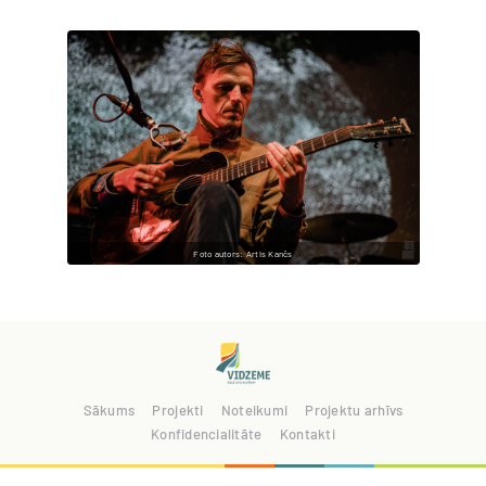
Foto autors: Artis Kančs
Sākums
Projekti
Noteikumi
Projektu arhīvs
Konfidencialitāte
Kontakti