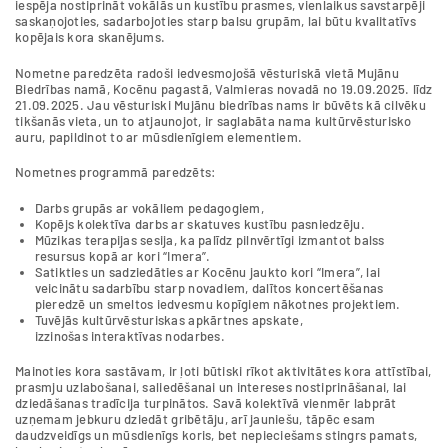
iespēja nostiprināt vokālās un kustību prasmes, vienlaikus savstarpēji
saskaņojoties, sadarbojoties starp balsu grupām, lai būtu kvalitatīvs
kopējais kora skanējums.
Nometne paredzēta radoši iedvesmojošā vēsturiskā vietā Mujānu
Biedrības namā, Kocēnu pagastā, Valmieras novadā no 19.09.2025. līdz
21.09.2025. Jau vēsturiski Mujānu biedrības nams ir būvēts kā cilvēku
tikšanās vieta, un to atjaunojot, ir saglabāta nama kultūrvēsturisko
auru, papildinot to ar mūsdienīgiem elementiem.
Nometnes programmā paredzēts:
Darbs grupās ar vokāliem pedagogiem,
Kopējs kolektīva darbs ar skatuves kustību pasniedzēju.
Mūzikas terapijas sesija, ka palīdz pilnvērtīgi izmantot balss
resursus kopā ar kori “Imera”.
Satikties un sadziedāties ar Kocēnu jaukto kori “Imera”, lai
veicinātu sadarbību starp novadiem, dalītos koncertēšanas
pieredzē un smeltos iedvesmu kopīgiem nākotnes projektiem.
Tuvējās kultūrvēsturiskas apkārtnes apskate,
izzinošas interaktīvas nodarbes.
Mainoties kora sastāvam, ir ļoti būtiski rīkot aktivitātes kora attīstībai,
prasmju uzlabošanai, saliedēšanai un intereses nostiprināšanai, lai
dziedāšanas tradīcija turpinātos. Savā kolektīvā vienmēr labprāt
uzņemam jebkuru dziedāt gribētāju, arī jauniešu, tāpēc esam
daudzveidīgs un mūsdienīgs koris, bet nepieciešams stingrs pamats,