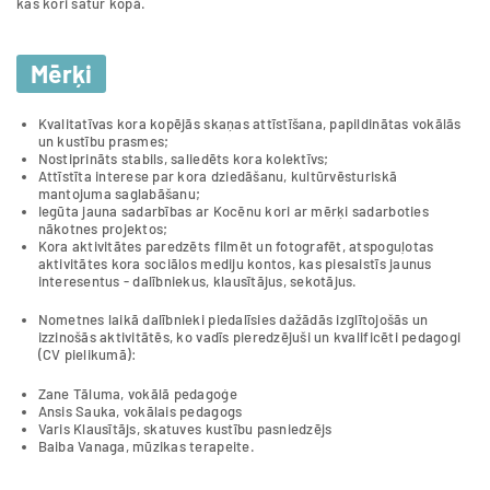
kas kori satur kopā.
Mērķi
Kvalitatīvas kora kopējās skaņas attīstīšana, papildinātas vokālās
un kustību prasmes;
Nostiprināts stabils, saliedēts kora kolektīvs;
Attīstīta interese par kora dziedāšanu, kultūrvēsturiskā
mantojuma saglabāšanu;
Iegūta jauna sadarbības ar Kocēnu kori ar mērķi sadarboties
nākotnes projektos;
Kora aktivitātes paredzēts filmēt un fotografēt, atspoguļotas
aktivitātes kora sociālos mediju kontos, kas piesaistīs jaunus
interesentus - dalībniekus, klausītājus, sekotājus.
Nometnes laikā dalībnieki piedalīsies dažādās izglītojošās un
izzinošās aktivitātēs, ko vadīs pieredzējuši un kvalificēti pedagogi
(CV pielikumā):
Zane Tāluma, vokālā pedagoģe
Ansis Sauka, vokālais pedagogs
Varis Klausītājs, skatuves kustību pasniedzējs
Baiba Vanaga, mūzikas terapeite.