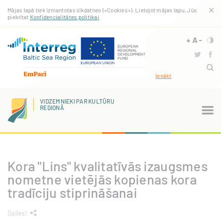
Pārlekt
Mājas lapā tiek izmantotas sīkdatnes («Cookies»). Lietojot mājas lapu, Jūs
uz
piekrītat
Konfidencialitātes politikai
.
galveno
saturu
+
A
-
Ienākt
VIDZEMNIEKI PAR KULTŪRU
REĢIONĀ
Kora "Lins" kvalitatīvās izaugsmes
nometne vietējās kopienas kora
tradīciju stiprināšanai
Dalies!