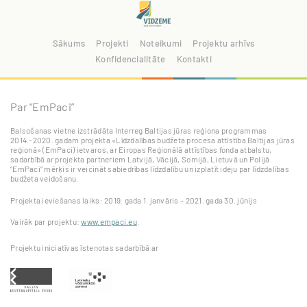
Sākums
Projekti
Noteikumi
Projektu arhīvs
Konfidencialitāte
Kontakti
Par “EmPaci”
Balsošanas vietne izstrādāta Interreg Baltijas jūras reģiona programmas
2014.-2020. gadam projekta «Līdzdalības budžeta procesa attīstība Baltijas jūras
reģionā» (EmPaci) ietvaros, ar Eiropas Reģionālā attīstības fonda atbalstu,
sadarbībā ar projekta partneriem Latvijā, Vācijā, Somijā, Lietuvā un Polijā.
“EmPaci” mērķis ir veicināt sabiedrības līdzdalību un izplatīt ideju par līdzdalības
budžeta veidošanu.
Projekta ieviešanas laiks: 2019. gada 1. janvāris – 2021. gada 30. jūnijs
Vairāk par projektu:
www.empaci.eu
.
Projektu iniciatīvas īstenotas sadarbībā ar