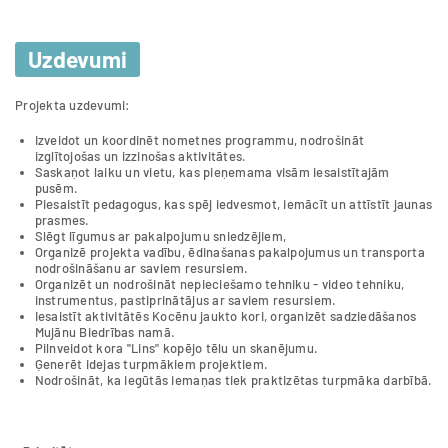
Uzdevumi
Projekta uzdevumi:
Izveidot un koordinēt nometnes programmu, nodrošināt
izglītojošas un izzinošas aktivitātes.
Saskaņot laiku un vietu, kas pieņemama visām iesaistītajām
pusēm.
Piesaistīt pedagogus, kas spēj iedvesmot, iemācīt un attīstīt jaunas
prasmes.
Slēgt līgumus ar pakalpojumu sniedzējiem,
Organizē projekta vadību, ēdinašanas pakalpojumus un transporta
nodrošināšanu ar saviem resursiem.
Organizēt un nodrošināt nepieciešamo tehniku - video tehniku,
instrumentus, pastiprinātājus ar saviem resursiem.
Iesaistīt aktivitātēs Kocēnu jaukto kori, organizēt sadziedāšanos
Mujānu Biedrības namā.
Pilnveidot kora ''Lins" kopējo tēlu un skanējumu.
Ģenerēt idejas turpmākiem projektiem.
Nodrošināt, ka iegūtās iemaņas tiek praktizētas turpmāka darbībā.