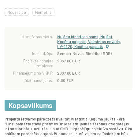
Nodarbība
Nometne
Īstenošanas vieta:
Mujānu biedrības nams, Mujāni,
Kocēnu pagasts, Valmieras novads,
LV-4220, Kocēnu pagasts
Iesniedzējs:
Semper Novus, Biedrība (BDR)
Projekta kopējās
2967.00 EUR
izmaksas:
Finansējums no VKKF:
2967.00 EUR
Līdzfinansējums:
0.00 EUR
Kopsavilkums
Projekta ietvaros paredzēts kvalitatīvi attīstīt Ķeguma jauktā kora
"Lins" pamatsastāva prasmes un iesaistīt jaunās sezonas dziedātājus,
lai nostiprinātu, uzturētu un attīstītu ilgtspējīgu kolektīva sastāvu. Šim
nolūkam paredzēts organizēt nometni, kurā visiem dalībniekiem būs