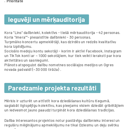
. Prioritāte
Ieguvēji un mērķauditorija
Kora "Lins" dalībnieki, kolektīvs - tiešā mērķauditorija - 42 personas.
Koria "Imera""- piesaistītie dalībnieki - 30 personas.
Turpmāko koncertu apmeklētāji, kas dzirdēs un redzēs kvalitatīvu
kora izpildījumu.
Socioālo medoju kontu sekotāji - korim ir aktīvi Facebook, Instagram
un TikTok konti ar ~ 1000 sekotājiem, kur tiek veikti ieraksti par kora
aktivitātes un sasniegumi.
Plānots atspoguļot dalību nometnes sociālajos medijos un Ogres
novada pašvaldī (~30 000 tirāža) .
Paredzamie projekta rezultāti
Mērķis ir uzturēt un attīstīt kora dziedāšanas kultūru Ķegumā,
saglabāt ilgtspējīgu kolektīvu, kas pieejams visiem dziedāt gribētājiem
un iedvesmot jauno paaudzi turpināt kora dziedāšanas tradīcijas.
Dalība interesantos projektos notur pastāvīgu dalībnieku interesi un
regulāru mēģinājumu apmeklējumu ne tikai Dziesmu un deju svētku