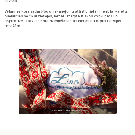
sezonā.
Vēlamies kora sadarbību un skanējumu attīstīt tādā līmenī, lai varētu
piedalīties ne tikai vietējos, bet arī starptautiskos konkursos un
popularizēt Latvijas kora dziedāšanas tradīcijas arī ārpus Latvijas
robežām.
Foto autors: Jānis Dāvids Siliņš