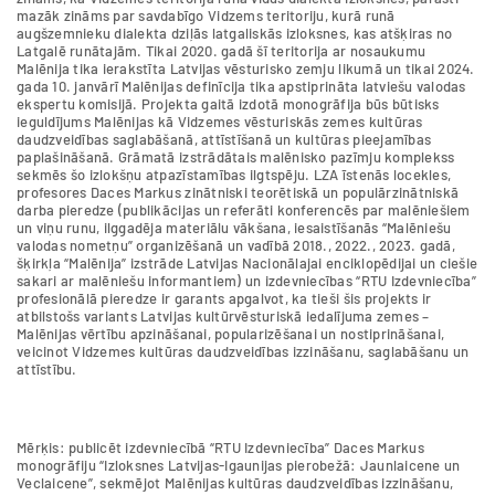
mazāk zināms par savdabīgo Vidzems teritoriju, kurā runā
augšzemnieku dialekta dziļās latgaliskās izloksnes, kas atšķiras no
Latgalē runātajām. Tikai 2020. gadā šī teritorija ar nosaukumu
Malēnija tika ierakstīta Latvijas vēsturisko zemju likumā un tikai 2024.
gada 10. janvārī Malēnijas definīcija tika apstiprināta latviešu valodas
ekspertu komisijā. Projekta gaitā izdotā monogrāfija būs būtisks
ieguldījums Malēnijas kā Vidzemes vēsturiskās zemes kultūras
daudzveidības saglabāšanā, attīstīšanā un kultūras pieejamības
paplašināšanā. Grāmatā izstrādātais malēnisko pazīmju komplekss
sekmēs šo izlokšņu atpazīstamības ilgtspēju. LZA īstenās locekles,
profesores Daces Markus zinātniski teorētiskā un populārzinātniskā
darba pieredze (publikācijas un referāti konferencēs par malēniešiem
un viņu runu, ilggadēja materiālu vākšana, iesaistīšanās “Malēniešu
valodas nometņu” organizēšanā un vadībā 2018., 2022., 2023. gadā,
šķirkļa “Malēnija” izstrāde Latvijas Nacionālajai enciklopēdijai un ciešie
sakari ar malēniešu informantiem) un izdevniecības “RTU Izdevniecība”
profesionālā pieredze ir garants apgalvot, ka tieši šis projekts ir
atbilstošs variants Latvijas kultūrvēsturiskā iedalījuma zemes –
Malēnijas vērtību apzināšanai, popularizēšanai un nostiprināšanai,
veicinot Vidzemes kultūras daudzveidības izzināšanu, saglabāšanu un
attīstību.
Mērķis: publicēt izdevniecībā “RTU Izdevniecība” Daces Markus
monogrāfiju “Izloksnes Latvijas-Igaunijas pierobežā: Jaunlaicene un
Veclaicene”, sekmējot Malēnijas kultūras daudzveidības izzināšanu,