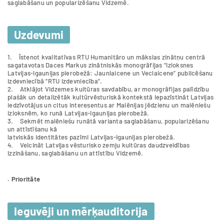
saglabāšanu un popularizēšanu Vidzemē.
Uzdevumi
1. Īstenot kvalitatīvas RTU Humanitāro un mākslas zinātņu centrā
sagatavotas Daces Markus zinātniskās monogrāfijas “Izloksnes
Latvijas-Igaunijas pierobežā: Jaunlaicene un Veclaicene” publicēšanu
izdevniecībā “RTU Izdevniecība”.
2. Atklājot Vidzemes kultūras savdabību, ar monogrāfijas palīdzību
plašāk un detalizētāk kultūrvēsturiskā kontekstā iepazīstināt Latvijas
iedzīvotājus un citus interesentus ar Malēnijas jēdzienu un malēniešu
izloksnēm, ko runā Latvijas-Igaunijas pierobežā.
3. Sekmēt malēniešu runātā varianta saglabāšanu, popularizēšanu
un attīstīšanu kā
latviskās identitātes pazīmi Latvijas-Igaunijas pierobežā.
4. Veicināt Latvijas vēsturisko zemju kultūras daudzveidības
izzināšanu, saglabāšanu un attīstību Vidzemē.
. Prioritāte
Ieguvēji un mērķauditorija