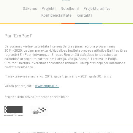
Sākums
Projekti
Noteikumi
Projektu arhīvs
Konfidencialitāte
Kontakti
Par “EmPaci”
Balsošanas vietne izstrādāta Interreg Baltijas jūras reģiona programmas
2014.-2020. gadam projekta «Līdzdalības budžeta procesa attīstība Baltijas jūras
reģionā» (EmPaci) ietvaros, ar Eiropas Reģionālā attīstības fonda atbalstu,
sadarbībā ar projekta partneriem Latvijā, Vācijā, Somijā, Lietuvā un Polijā.
“EmPaci” mērķis ir veicināt sabiedrības līdzdalību un izplatīt ideju par līdzdalības
budžeta veidošanu.
Projekta ieviešanas laiks: 2019. gada 1. janvāris – 2021. gada 30. jūnijs
Vairāk par projektu:
www.empaci.eu
.
Projektu iniciatīvas īstenotas sadarbībā ar
Copyright © 2020 Balso.Vidzeme.lv. Visas tiesības aizsargātas.