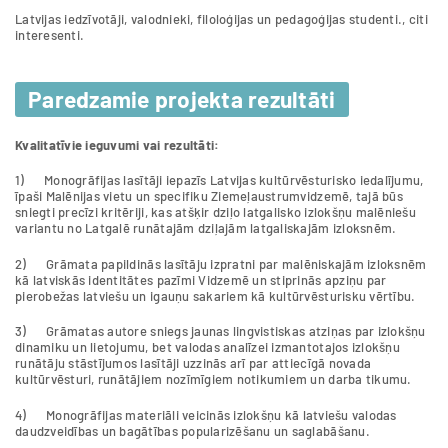
Latvijas iedzīvotāji, valodnieki, filoloģijas un pedagoģijas studenti., citi
interesenti.
Paredzamie projekta rezultāti
Kvalitatīvie ieguvumi vai rezultāti:
1)
Monogrāfijas lasītāji iepazīs Latvijas kultūrvēsturisko iedalījumu,
īpaši Malēnijas vietu un specifiku Ziemeļaustrumvidzemē, tajā būs
sniegti precīzi kritēriji, kas atšķir dziļo latgalisko izlokšņu malēniešu
variantu no Latgalē runātajām dziļajām latgaliskajām izloksnēm.
2)
Grāmata papildinās lasītāju izpratni par malēniskajām izloksnēm
kā latviskās identitātes pazīmi Vidzemē un stiprinās apziņu par
pierobežas latviešu un igauņu sakariem kā kultūrvēsturisku vērtību.
3)
Grāmatas autore sniegs jaunas lingvistiskas atziņas par izlokšņu
dinamiku un lietojumu, bet valodas analīzei izmantotajos izlokšņu
runātāju stāstījumos lasītāji uzzinās arī par attiecīgā novada
kultūrvēsturi, runātājiem nozīmīgiem notikumiem un darba tikumu.
4)
Monogrāfijas materiāli veicinās izlokšņu kā latviešu valodas
daudzveidības un bagātības popularizēšanu un saglabāšanu.