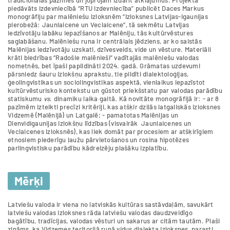
tradicionālās pazīmes un joprojām izdarīt atklājumus. Projektā
piedāvāts izdevniecībā “RTU Izdevniecība” publicēt Daces Markus
monogrāfiju par malēniešu izloksnēm “Izloksnes Latvijas-Igaunijas
pierobežā: Jaunlaicene un Veclaicene”, tā sekmētu Latvijas
iedzīvotāju labāku iepazīšanos ar Malēniju, tās kultūrvēstures
saglabāšanu. Malēniešu runa ir centrālais jēdziens, ar ko saistās
Malēnijas iedzīvotāju uzskati, dzīvesveids, vide un vēsture. Materiāli
krāti biedrības “Radošie malēnieši” vadītajās malēniešu valodas
nometnēs, bet īpaši papildināti 2024. gadā. Grāmatas uzdevumi
pārsniedz šauru izlokšņu aprakstu, tie pildīti dialektoloģijas,
ģeolingvistikas un sociolingvistikas aspektā, vienlaikus iepazīstot
kultūrvēsturisko kontekstu un gūstot priekšstatu par valodas parādību
statiskumu
vs
. dinamiku laika gaitā. Kā novitāte monogrāfijā ir: - ar 8
pazīmēm izteikti precīzi kritēriji, kas atšķir dziļās latgaliskās izloksnes
Vidzemē (Malēnijā) un Latgalē; - pamatotas Malēnijas un
Dienvidigaunijas izlokšņu līdzības (visvairāk Jaunlaicenes un
Veclaicenes izloksnēs), kas liek domāt par procesiem ar atšķirīgiem
etnosiem piederīgu ļaužu pārvietošanos un rosina hipotēzes
parlingvistisku parādību kādreizēju plašāku izplatību.
Mērķi
Latviešu valoda ir viena no latviskās kultūras sastāvdaļām, savukārt
latviešu valodas izloksnes rāda latviešu valodas daudzveidīgo
bagātību, tradīcijas, valodas vēsturi un sakarus ar citām tautām. Plaši
zināms, ka Vidzemes teritorijā runā vidus dialekta izloksnes, parasti