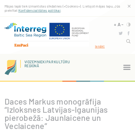
Pārlekt
Mājas lapā tiek izmantotas sīkdatnes («Cookies»). Lietojot mājas lapu, Jūs
uz
piekrītat
Konfidencialitātes politikai
.
galveno
saturu
+
A
-
Ienākt
VIDZEMNIEKI PAR KULTŪRU
REĢIONĀ
Daces Markus monogrāfija
“Izloksnes Latvijas-Igaunijas
pierobežā: Jaunlaicene un
Veclaicene”