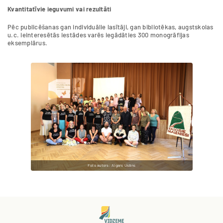
Kvantitatīvie ieguvumi vai rezultāti
Pēc publicēšanas gan individuālie lasītāji, gan bibliotēkas, augstskolas
u.c. ieinteresētās iestādes varēs iegādāties 300 monogrāfijas
eksemplārus.
Foto autors: Aigars Usāns