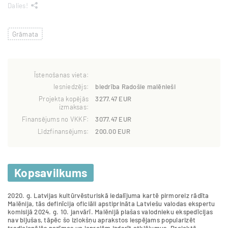
Dalies!
Grāmata
Īstenošanas vieta:
Iesniedzējs:
biedrība Radošie malēnieši
Projekta kopējās
3277.47 EUR
izmaksas:
Finansējums no VKKF:
3077.47 EUR
Līdzfinansējums:
200.00 EUR
Kopsavilkums
2020. g. Latvijas kultūrvēsturiskā iedalījuma kartē pirmoreiz rādīta
Malēnija, tās definīcija oficiāli apstiprināta Latviešu valodas ekspertu
komisijā 2024. g. 10. janvārī. Malēnijā plašas valodnieku ekspedīcijas
nav bijušas, tāpēc šo izlokšņu aprakstos iespējams popularizēt