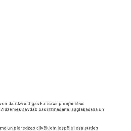
as un daudzveidīgas kultūras pieejamības
ī Vidzemes savdabības izzināšanā, saglabāšanā un
a un pieredzes cilvēkiem iespēju iesaistīties