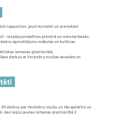
doši izpausties, jauni kontakti un pieredzes
nti - iespēja piedalīties plenērā un meistarklasēs.
Vecbebru apmeklējumu mākslas un kultūras
raktiskas iemaņas glezniecībā.
iecības darbus ar Vecbebru muižas ainavām un
tāti
īs 30 darbus par Vecbebru muižu un tās apkārtni un
eši, kas iegūs jaunas iemaņas glezniecībā 2