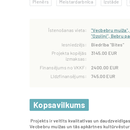
Plenērs
Meistardarbnīca
Izstāde
Īstenošanas vieta:
"Vecbebru muiža",
"Ozoliņi", Bebru p
Iesniedzējs:
Biedrība "Bites"
Projekta kopējās
3145.00 EUR
izmaksas:
Finansējums no VKKF:
2400.00 EUR
Līdzfinansējums:
745.00 EUR
Kopsavilkums
Projekts ir veltīts kvalitatīvas un daudzveidīga
Vecbebru muižas un tās apkārtnes kultūrvēsturi