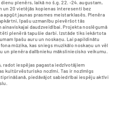
 dienu plenērs, laikā no š.g. 22. -24. augustam,
ām un 20 vietējās kopienas interesenti bez
ja apgūt jaunas prasmes meistarklasēs. Plenēra
apkārtni, īpašu uzmanību pievēršot tās
n ainaviskajai daudzveidībai. Projekta noslēgumā
tēti plenērā tapušie darbi. Izstāde tiks iekārtota
kumam īpašu auru un noskaņu. Lai papildinātu
sofona mūzika, kas sniegs muzikālo noskaņu un vēl
bu un plenēra dalībnieku māksliniecisko veikumu.
ā, radot iespējas pagasta iedzīvotājiem
žas kultūrvēsturisko nozīmi. Tas ir nozīmīgs
prināšanā, piedāvājot sabiedrībai iespēju aktīvi
slu.