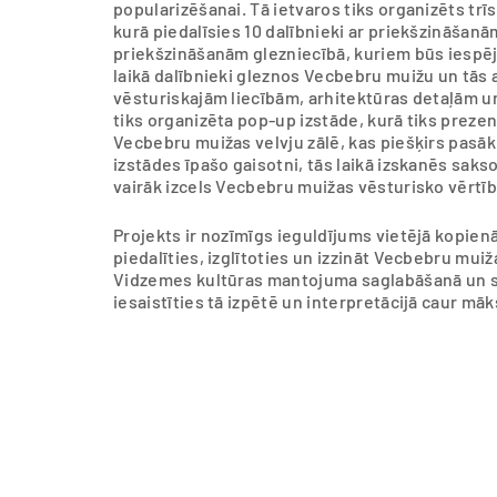
popularizēšanai. Tā ietvaros tiks organizēts trīs
kurā piedalīsies 10 dalībnieki ar priekšzināšan
priekšzināšanām glezniecībā, kuriem būs iespē
laikā dalībnieki gleznos Vecbebru muižu un tās 
vēsturiskajām liecībām, arhitektūras detaļām u
tiks organizēta pop-up izstāde, kurā tiks prezen
Vecbebru muižas velvju zālē, kas piešķirs pasā
izstādes īpašo gaisotni, tās laikā izskanēs sak
vairāk izcels Vecbebru muižas vēsturisko vērtī
Projekts ir nozīmīgs ieguldījums vietējā kopien
piedalīties, izglītoties un izzināt Vecbebru mui
Vidzemes kultūras mantojuma saglabāšanā un sti
iesaistīties tā izpētē un interpretācijā caur māk