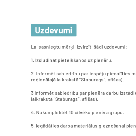
Uzdevumi
Lai sasniegtu mērķi, izvirzīti šādi uzdevumi:
1. Izsludināt pieteikšanos uz plenēru.
2. Informēt sabiedrību par iespēju piedalīties me
reģionālajā laikrakstā "Staburags", afišas).
3 Informēt sabiedrību par plenēra darbu izstādi (
laikrakstā "Staburags", afišas).
4. Nokomplektēt 10 cilvēku plenēra grupu.
5. Iegādāties darba materiālus gleznošanai ple