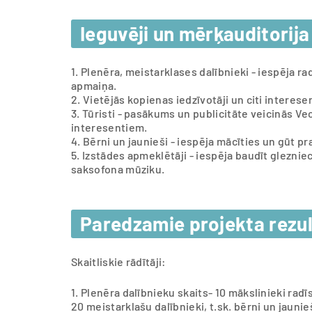
Ieguvēji un mērķauditorija
1. Plenēra, meistarklases dalībnieki - iespēja ra
apmaiņa.
2. Vietējās kopienas iedzīvotāji un citi interese
3. Tūristi - pasākums un publicitāte veicinās 
interesentiem.
4. Bērni un jaunieši - iespēja mācīties un gūt p
5. Izstādes apmeklētāji - iespēja baudīt glezn
saksofona mūziku.
Paredzamie projekta rezul
Skaitliskie rādītāji:
1. Plenēra dalībnieku skaits- 10 mākslinieki rad
20 meistarklašu dalībnieki, t.sk. bērni un jauni