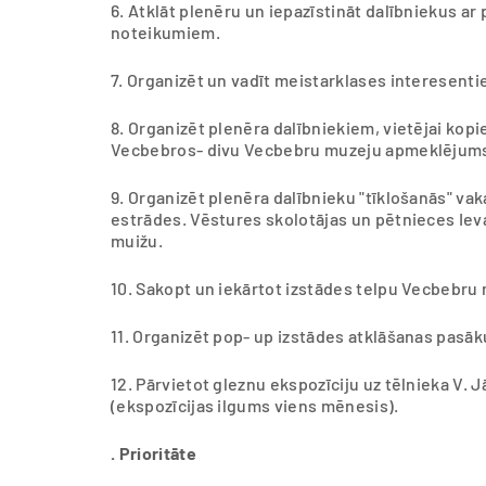
6. Atklāt plenēru un iepazīstināt dalībniekus ar
noteikumiem.
7. Organizēt un vadīt meistarklases interesenti
8. Organizēt plenēra dalībniekiem, vietējai ko
Vecbebros- divu Vecbebru muzeju apmeklējum
9. Organizēt plenēra dalībnieku "tīklošanās" v
estrādes. Vēstures skolotājas un pētnieces Iev
muižu.
10. Sakopt un iekārtot izstādes telpu Vecbebru 
11. Organizēt pop- up izstādes atklāšanas pasā
12. Pārvietot gleznu ekspozīciju uz tēlnieka V
(ekspozīcijas ilgums viens mēnesis).
. Prioritāte