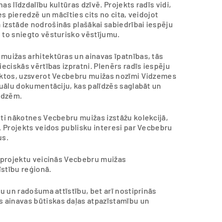
s līdzdalību kultūras dzīvē. Projekts radīs vidi,
es pieredzē un mācīties cits no cita, veidojot
 izstāde nodrošinās plašākai sabiedrībai iespēju
n to sniegto vēsturisko vēstījumu.
muižas arhitektūras un ainavas īpatnības, tās
ieciskās vērtības izpratni. Plenērs radīs iespēju
pektos, uzsverot Vecbebru muižas nozīmi Vidzemes
izuālu dokumentāciju, kas palīdzēs saglabāt un
udzēm.
uti nākotnes Vecbebru muižas izstāžu kolekcijā,
u. Projekts veidos publisku interesi par Vecbebru
us.
r projektu veicinās Vecbebru muižas
īstību reģionā.
bu un radošuma attīstību, bet arī nostiprinās
 ainavas būtiskas daļas atpazīstamību un