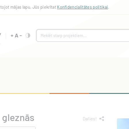
tojot mājas lapu, Jūs piekrītat
Konfidencialitātes politikai
.
+
A
-
 gleznās
Dalies!