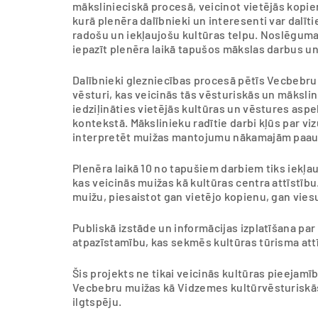
mākslinieciskā procesā, veicinot vietējās kopiena
kurā plenēra dalībnieki un interesenti var dalīti
radošu un iekļaujošu kultūras telpu. Noslēguma
iepazīt plenēra laikā tapušos mākslas darbus u
Dalībnieki glezniecības procesā pētīs Vecbebru 
vēsturi, kas veicinās tās vēsturiskās un mākslin
iedziļināties vietējās kultūras un vēstures as
kontekstā. Mākslinieku radītie darbi kļūs par v
interpretēt muižas mantojumu nākamajām paa
Plenēra laikā 10 no tapušiem darbiem tiks iekļa
kas veicinās muižas kā kultūras centra attīstīb
muižu, piesaistot gan vietējo kopienu, gan vies
Publiskā izstāde un informācijas izplatīšana pa
atpazīstamību, kas sekmēs kultūras tūrisma att
Šis projekts ne tikai veicinās kultūras pieejamī
Vecbebru muižas kā Vidzemes kultūrvēsturiskās
ilgtspēju.