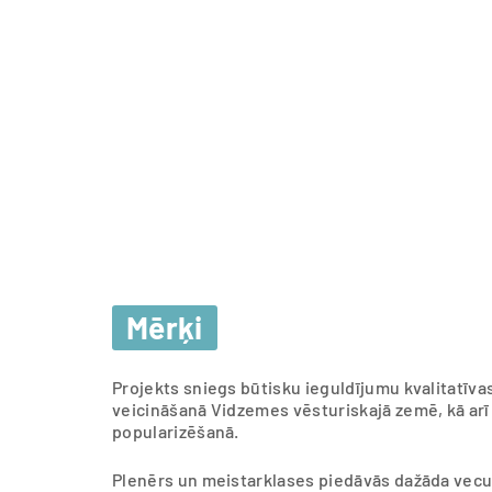
Mērķi
Projekts sniegs būtisku ieguldījumu kvalitatīv
veicināšanā Vidzemes vēsturiskajā zemē, kā ar
popularizēšanā.
Plenērs un meistarklases piedāvās dažāda vecum