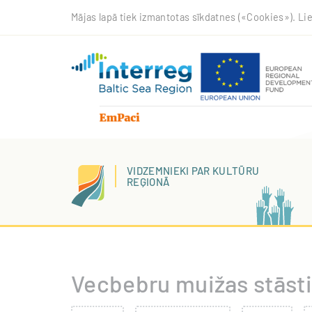
Pārlekt
Mājas lapā tiek izmantotas sīkdatnes («Cookies»). Lie
uz
galveno
saturu
VIDZEMNIEKI PAR KULTŪRU
REĢIONĀ
Vecbebru muižas stāsti