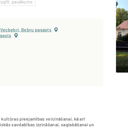
Izglīt. pasākums
 Vecbebri, Bebru pagasts
agasts
s kultūras pieejamības veicināšanai, kā arī
skās savdabības izzināšanai, saglabāšanai un