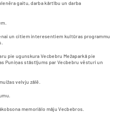
 plenēra gaitu, darba kārtību un darba
em.
pienai un citiem interesentiem kultūras programmu
s.
akaru pie ugunskura Vecbebru Mežaparkā pie
as Puniņas stāstījums par Vecbebru vēsturi un
muižas velvju zālē.
kumu.
. Jākobsona memoriālo māju Vecbebros.