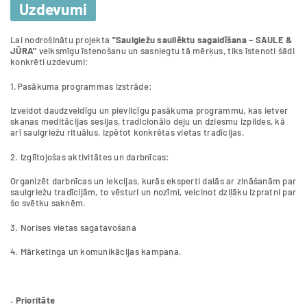
Uzdevumi
​Lai nodrošinātu projekta
"Saulgiežu saullēktu sagaidīšana – SAULE &
JŪRA"
veiksmīgu īstenošanu un sasniegtu tā mērķus, tiks īstenoti šādi
konkrēti uzdevumi:
1.Pasākuma programmas izstrāde:
Izveidot daudzveidīgu un pievilcīgu pasākuma programmu, kas ietver
skaņas meditācijas sesijas, tradicionālo deju un dziesmu izpildes, kā
arī saulgriežu rituālus, izpētot konkrētas vietas tradīcijas.
2. Izglītojošas aktivitātes un darbnīcas:
Organizēt darbnīcas un lekcijas, kurās eksperti dalās ar zināšanām par
saulgriežu tradīcijām, to vēsturi un nozīmi, veicinot dziļāku izpratni par
šo svētku saknēm.
3. Norises vietas sagatavošana
4. Mārketinga un komunikācijas kampaņa.
. Prioritāte