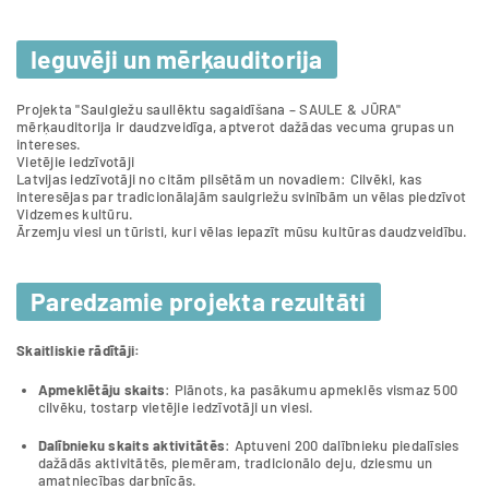
Ieguvēji un mērķauditorija
​Projekta "Saulgiežu saullēktu sagaidīšana – SAULE & JŪRA"
mērķauditorija ir daudzveidīga, aptverot dažādas vecuma grupas un
intereses.
Vietējie iedzīvotāji
Latvijas iedzīvotāji no citām pilsētām un novadiem: Cilvēki, kas
interesējas par tradicionālajām saulgriežu svinībām un vēlas piedzīvot
Vidzemes kultūru.​
Ārzemju viesi un tūristi, kuri vēlas iepazīt mūsu kultūras daudzveidību.
Paredzamie projekta rezultāti
Skaitliskie rādītāji:
Apmeklētāju skaits
: Plānots, ka pasākumu apmeklēs vismaz 500
cilvēku, tostarp vietējie iedzīvotāji un viesi.​
Dalībnieku skaits aktivitātēs
: Aptuveni 200 dalībnieku piedalīsies
dažādās aktivitātēs, piemēram, tradicionālo deju, dziesmu un
amatniecības darbnīcās.