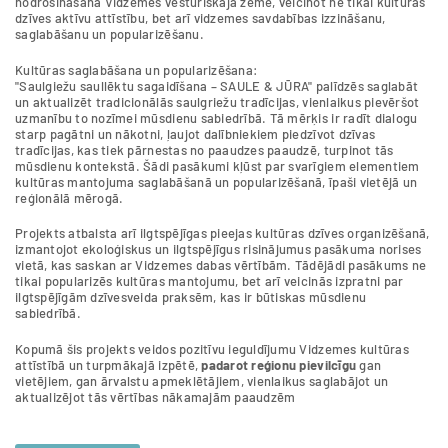
nodrošināšanā Vidzemes vēsturiskajā zemē, veicinot ne tikai kultūras
dzīves aktīvu attīstību, bet arī vidzemes savdabības izzināšanu,
saglabāšanu un popularizēšanu.
Kultūras saglabāšana un popularizēšana:
"Saulgiežu saullēktu sagaidīšana – SAULE & JŪRA" palīdzēs saglabāt
un aktualizēt tradicionālās saulgriežu tradīcijas, vienlaikus pievēršot
uzmanību to nozīmei mūsdienu sabiedrībā. Tā mērķis ir radīt dialogu
starp pagātni un nākotni, ļaujot dalībniekiem piedzīvot dzīvas
tradīcijas, kas tiek pārnestas no paaudzes paaudzē, turpinot tās
mūsdienu kontekstā. Šādi pasākumi kļūst par svarīgiem elementiem
kultūras mantojuma saglabāšanā un popularizēšanā, īpaši vietējā un
reģionālā mērogā.
Projekts atbalsta arī ilgtspējīgas pieejas kultūras dzīves organizēšanā,
izmantojot ekoloģiskus un ilgtspējīgus risinājumus pasākuma norises
vietā, kas saskan ar Vidzemes dabas vērtībām. Tādējādi pasākums ne
tikai popularizēs kultūras mantojumu, bet arī veicinās izpratni par
ilgtspējīgām dzīvesveida praksēm, kas ir būtiskas mūsdienu
sabiedrībā.
Kopumā šis projekts veidos pozitīvu ieguldījumu Vidzemes kultūras
attīstībā un turpmākajā izpētē,
padarot reģionu pievilcīgu
gan
vietējiem, gan ārvalstu apmeklētājiem, vienlaikus saglabājot un
aktualizējot tās vērtības nākamajām paaudzēm