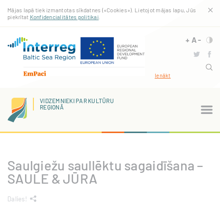
Pārlekt
Mājas lapā tiek izmantotas sīkdatnes («Cookies»). Lietojot mājas lapu, Jūs
uz
piekrītat
Konfidencialitātes politikai
.
galveno
saturu
+
A
-
Ienākt
VIDZEMNIEKI PAR KULTŪRU
REĢIONĀ
Saulgiežu saullēktu sagaidīšana –
SAULE & JŪRA
Dalies!