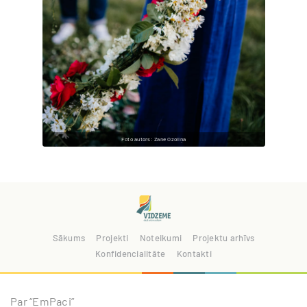
Foto autors: Zane Ozoliņa
Sākums
Projekti
Noteikumi
Projektu arhīvs
Konfidencialitāte
Kontakti
Par “EmPaci”