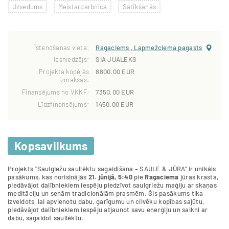
Uzvedums
Meistardarbnīca
Satikšanās
Īstenošanas vieta:
Ragaciems , Lapmežciema pagasts
Iesniedzējs:
SIA JUALEKS
Projekta kopējās
8800.00 EUR
izmaksas:
Finansējums no VKKF:
7350.00 EUR
Līdzfinansējums:
1450.00 EUR
Kopsavilkums
Projekts "Saulgiežu saullēktu sagaidīšana – SAULE & JŪRA" ir unikāls
pasākums, kas norisinājās
21. jūnijā, 5:40
pie
Ragaciema
jūras krasta,
piedāvājot dalībniekiem iespēju piedzīvot saulgriežu maģiju ar skaņas
meditāciju un senām tradicionālām prasmēm. Šis pasākums tika
izveidots, lai apvienotu dabu, garīgumu un cilvēku kopības sajūtu,
piedāvājot dalībniekiem iespēju atjaunot savu enerģiju un saikni ar
dabu, sagaidot saullēktu.