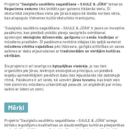
Projekta
"Saulgiežu saullēktu sagaidīšana – SAULE & JŪRA"
ietvaros
Ragaciema sedums
tiks izvēlēts par galveno tikšanās vietu. Šī
vēsturiskā zvejniecības vieta pie jūras kalpos kā ideāla norises vieta,
kas atspoguļo Vidzemes kultūrvēsturisko mantojumu.
"Saulgiežu saullēktu sagaidīšana – SAULE & JŪRA" ir jauns un inovatīvs
pasākums, kas piedāvā unikālu pieeju saulgriežu svinēšanai,
apvienojot
ekoloģisko dzīvesveidu
,
garīgumu
un
senās tradīcijas
ar
mūsdienu prasībām. Šī pasākuma novitāte slēpjas tās spējā savienot
mūsdienu cilvēka vajadzības
pēc līdzsvara, garīgās attīstības un savas
saiknes ar dabu atjaunošanas ar
tradicionālām un vietējām kultūras
vērtībām
.
Šis projekts ir arī svarīgs no
ilgtspējības viedokļa
, jo tas tiek
organizēts pie jūras, ievērojot ekoloģiskus principus, un piedāvā
iespēju apmeklētājiem piedzīvot dabu bez iejaukšanās tās dabiskajā
ritmā. Pasākums ir arī veids, kā uzsvērt
jūras tuvumu
, kas bieži vien
tiek aizmirsts mūsdienu urbanizētajā pasaulē, un atgādināt par mūsu
saikni ar ūdeni un zemi.
Mērķi
Projekts "Saulgiežu saullēktu sagaidīšana – SAULE & JŪRA" sniegs
būtisku ieguldījumu kvalitatīvas un daudzveidīgas kultūras pieejamības