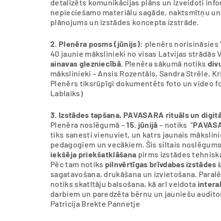
detalizēts komunikācijas plāns un izveidoti infor
nepieciešamo materiālu sagāde, naktsmītņu u
plānojums un izstādes koncepta izstrāde.
2. Plenēra posms (jūnijs):
plenērs norisināsies 
40 jaunie mākslinieki no visas Latvijas strādās
ainavas glezniecībā
. Plenēra sākumā notiks
div
mākslinieki – Ansis Rozentāls, Sandra Strēle, K
Plenērs tiksrūpīgi dokumentēts foto un video f
Lablaiks)
3. Izstādes tapšana, PAVASARA rituāls un digitāl
Plenēra noslēgumā –
15. jūnijā
– notiks “
PAVAS
tiks sanesti vienuviet, un katrs jaunais māksli
pedagogiem un vecākiem. Šis siltais noslēgums,
iekšēja priekšatklāšana
pirms izstādes tehnisk
Pēc tam notiks
pilnvērtīgas brīvdabas izstādes 
sagatavošana, drukāšana un izvietošana. Paralēl
notiks skatītāju balsošana, kā arī veidota
intera
darbiem un paredzēta bērnu un jauniešu auditori
Patricija Brekte Pannetje