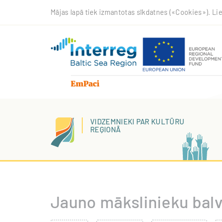
Pārlekt
Mājas lapā tiek izmantotas sīkdatnes («Cookies»). Lie
uz
galveno
saturu
VIDZEMNIEKI PAR KULTŪRU
REĢIONĀ
Jauno mākslinieku bal