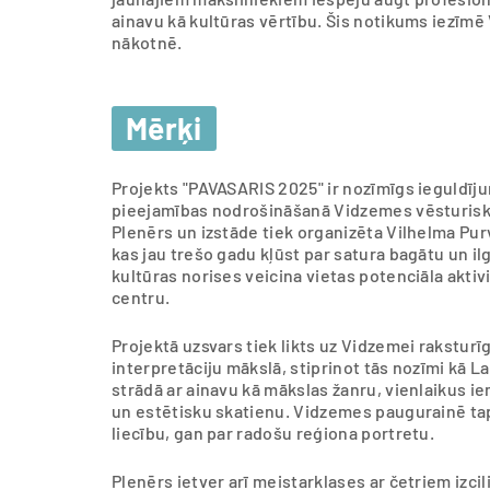
ainavu kā kultūras vērtību. Šis notikums iezīmē V
nākotnē.
Mērķi
Projekts "PAVASARIS 2025" ir nozīmīgs ieguldīju
pieejamības nodrošināšanā Vidzemes vēsturiska
Plenērs un izstāde tiek organizēta Vilhelma Pur
kas jau trešo gadu kļūst par satura bagātu un i
kultūras norises veicina vietas potenciāla aktiv
centru.
Projektā uzsvars tiek likts uz Vidzemei rakstur
interpretāciju mākslā, stiprinot tās nozīmi kā L
strādā ar ainavu kā mākslas žanru, vienlaikus ie
un estētisku skatienu. Vidzemes paugurainē tap
liecību, gan par radošu reģiona portretu.
Plenērs ietver arī meistarklases ar četriem izci