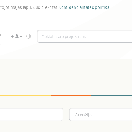
tojot mājas lapu, Jūs piekrītat
Konfidencialitātes politikai
.
+
A
-