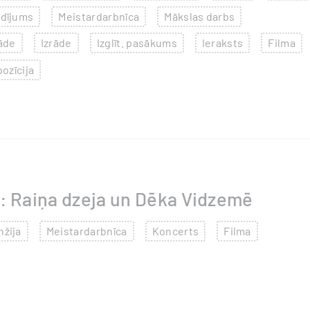
idījums
Meistardarbnīca
Mākslas darbs
āde
Izrāde
Izglīt. pasākums
Ieraksts
Filma
ozīcija
: Raiņa dzeja un Dēka Vidzemē
nžija
Meistardarbnīca
Koncerts
Filma