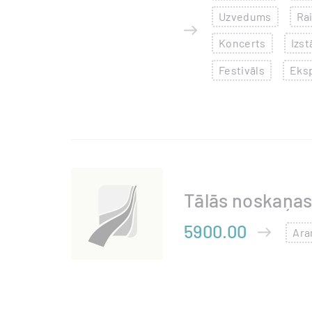
Uzvedums
Ra
Koncerts
Izst
Festivāls
Eksp
Tālās noskaņas
5900.00
Ara