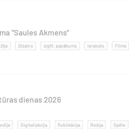
ilma "Saules Akmens"
žija
Dizains
Izglīt. pasākums
Ieraksts
Filma
tūras dienas 2026
nžija
Digitalizācija
Publikācija
Režija
Spēle