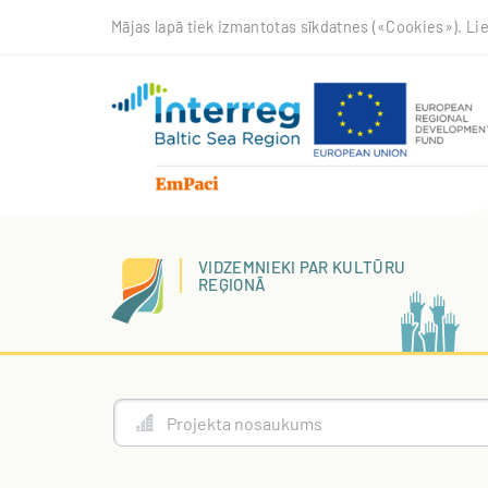
Pārlekt
Mājas lapā tiek izmantotas sīkdatnes («Cookies»). Lie
uz
galveno
saturu
VIDZEMNIEKI PAR KULTŪRU
REĢIONĀ