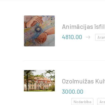
Animācijas īsf
4810.00
Aran
Ozolmuižas Kul
3000.00
Nodarbība
Ara