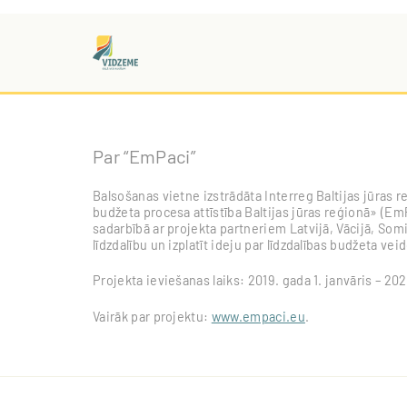
Par “EmPaci”
Balsošanas vietne izstrādāta Interreg Baltijas jūra
budžeta procesa attīstība Baltijas jūras reģionā» (EmP
sadarbībā ar projekta partneriem Latvijā, Vācijā, Somi
līdzdalību un izplatīt ideju par līdzdalības budžeta vei
Projekta ieviešanas laiks: 2019. gada 1. janvāris – 202
Vairāk par projektu:
www.empaci.eu
.