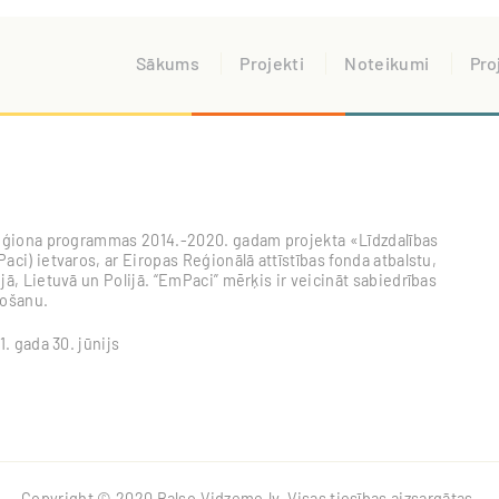
Sākums
Projekti
Noteikumi
Pro
s reģiona programmas 2014.-2020. gadam projekta «Līdzdalības
aci) ietvaros, ar Eiropas Reģionālā attīstības fonda atbalstu,
jā, Lietuvā un Polijā. “EmPaci” mērķis ir veicināt sabiedrības
došanu.
1. gada 30. jūnijs
Copyright © 2020 Balso.Vidzeme.lv. Visas tiesības aizsargātas.